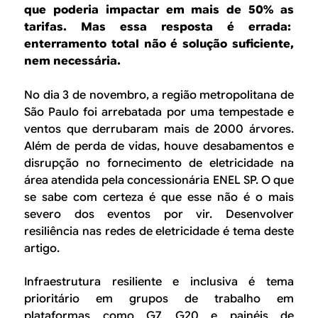
B
d
que poderia impactar em mais de 50% as
e
tarifas. Mas essa resposta é errada:
R
enterramento total não é solução suficiente,
b
nem necessária.
E
u
No dia 3 de novembro, a região metropolitana de
s
São Paulo foi arrebatada por uma tempestade e
c
ventos que derrubaram mais de 2000 árvores.
Além de perda de vidas, houve desabamentos e
a
disrupção no fornecimento de eletricidade na
área atendida pela concessionária ENEL SP. O que
se sabe com certeza é que esse não é o mais
severo dos eventos por vir. Desenvolver
resiliência nas redes de eletricidade é tema deste
artigo.
Infraestrutura resiliente e inclusiva é tema
prioritário em grupos de trabalho em
plataformas como G7, G20 e painéis de