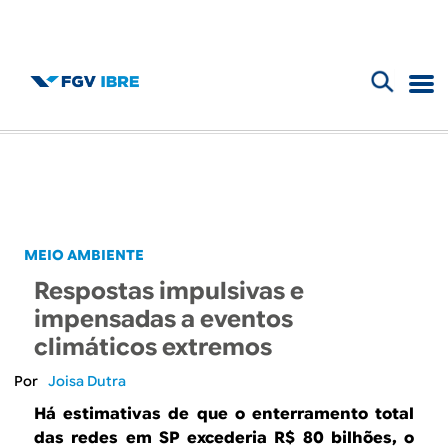
F
B
o
l
r
m
o
u
g
MEIO AMBIENTE
l
Respostas impulsivas e
d
á
impensadas a eventos
r
climáticos extremos
o
i
Joisa Dutra
I
o
Há estimativas de que o enterramento total
das redes em SP excederia R$ 80 bilhões, o