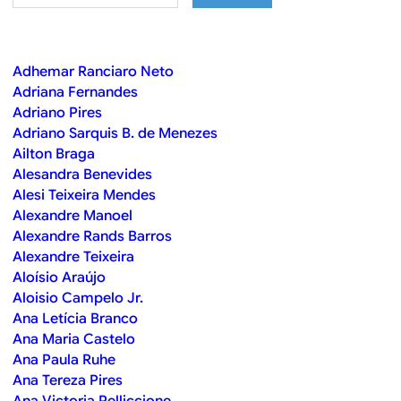
B
d
e
R
b
Adhemar Ranciaro Neto
E
Adriana Fernandes
u
Adriano Pires
s
Adriano Sarquis B. de Menezes
Ailton Braga
c
Alesandra Benevides
a
Alesi Teixeira Mendes
Alexandre Manoel
Alexandre Rands Barros
Alexandre Teixeira
Aloísio Araújo
Aloisio Campelo Jr.
Ana Letícia Branco
Ana Maria Castelo
Ana Paula Ruhe
Ana Tereza Pires
Ana Victoria Pelliccione