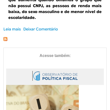
B
d
que aumenta quando olhamos o grupo que
não possui CNPJ, as pessoas de renda mais
e
R
baixa, do sexo masculino e de menor nível de
b
escolaridade.
E
u
Leia mais
s
Deixar Comentário
s
o
b
c
r
a
e
T
r
a
b
a
l
h
a
d
o