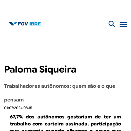
F
B
o
l
r
m
o
Paloma Siqueira
u
g
l
Trabalhadores autônomos: quem são e o que
d
á
pensam
r
o
01/07/2024 08:15
i
I
67,7% dos autônomos gostariam de ter um
o
trabalho com carteira assinada, participação