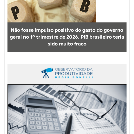
r
e
s
a
Não fosse impulso positivo do gasto do governo
u
geral no 1º trimestre de 2026, PIB brasileiro teria
t
sido muito fraco
ô
n
o
m
o
s
:
q
u
e
m
s
ã