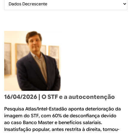
B
d
e
R
b
E
u
s
c
a
16/04/2026
| O STF e a autocontenção
Pesquisa Atlas/Intel-Estadão aponta deterioração da
imagem do STF, com 60% de desconfiança devido
ao caso Banco Master e benefícios salariais.
Insatisfação popular, antes restrita à direita, tornou-