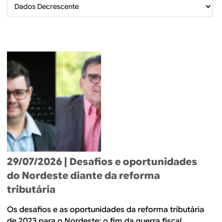
B
d
e
R
b
E
u
s
c
a
29/07/2026
| Desafios e oportunidades
do Nordeste diante da reforma
tributária
Os desafios e as oportunidades da reforma tributária
de 2023 para o Nordeste: o fim da guerra fiscal,