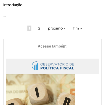
Introdução
...
1
2
próximo ›
fim »
P
á
g
i
n
a
s