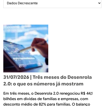
B
d
e
R
b
E
u
s
c
a
31/07/2026
| Três meses do Desenrola
2.0: o que os números já mostram
Em três meses, o Desenrola 2.0 renegociou R$ 44,1
bilhões em dívidas de famílias e empresas, com
desconto médio de 82% para famílias. O balanço