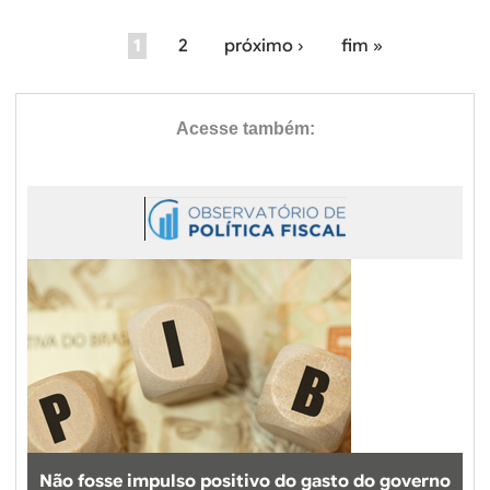
1
2
próximo ›
fim »
P
á
g
i
n
a
s
Não fosse impulso positivo do gasto do governo