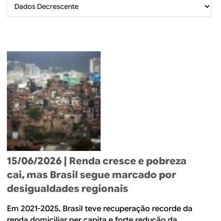
B
d
e
R
b
E
u
s
c
a
15/06/2026
| Renda cresce e pobreza
cai, mas Brasil segue marcado por
desigualdades regionais
Em 2021-2025, Brasil teve recuperação recorde da
renda domiciliar per capita e forte redução da