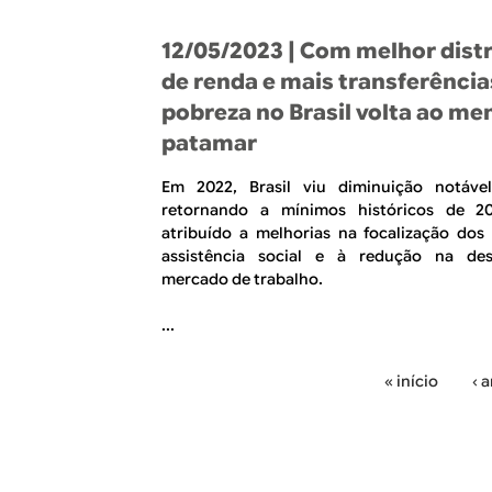
R
a
l
E
12/05/2023
| Com melhor dist
de renda e mais transferência
pobreza no Brasil volta ao me
patamar
Em 2022, Brasil viu diminuição notáve
retornando a mínimos históricos de 2
atribuído a melhorias na focalização do
assistência social e à redução na de
mercado de trabalho.
...
« início
‹ 
P
á
g