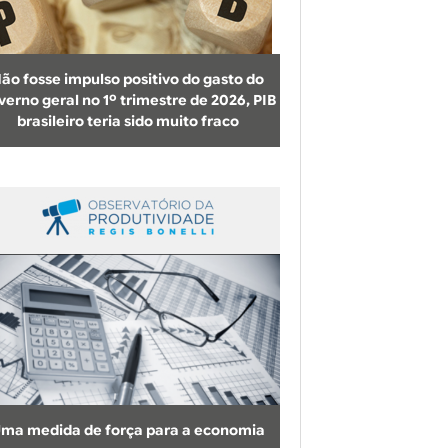
b
u
s
ão fosse impulso positivo do gasto do
c
verno geral no 1º trimestre de 2026, PIB
brasileiro teria sido muito fraco
a
ma medida de força para a economia