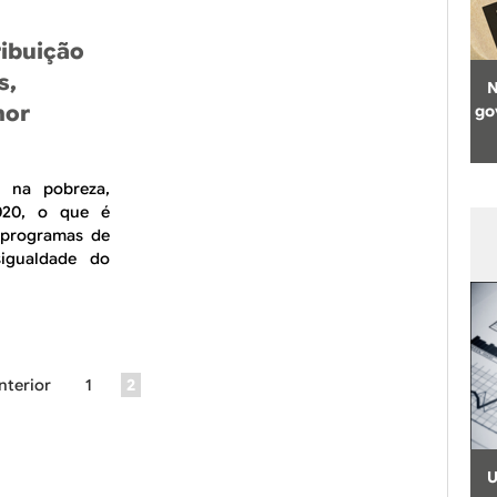
ribuição
s,
N
nor
go
l na pobreza,
020, o que é
s programas de
sigualdade do
anterior
1
2
U