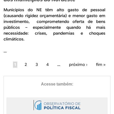
Municípios do NE têm alto gasto de pessoal
(causando rigidez orçamentária) e menor gasto em
investimento, comprometendo oferta de bens
públicos – especialmente quando há mais
necessidade: crises, pandemias e choques
climáticos.
...
1
2
3
4
…
próximo ›
fim »
P
á
g
i
n