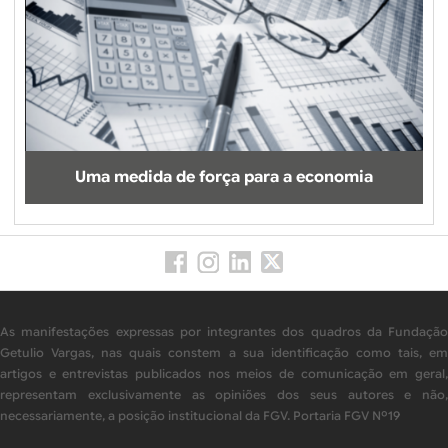
Uma medida de força para a economia
As manifestações expressas por integrantes dos quadros da Fundação
Getulio Vargas, nas quais constem a sua identificação como tais, em
artigos e entrevistas publicados nos meios de comunicação em geral,
representam exclusivamente as opiniões dos seus autores e não,
necessariamente, a posição institucional da FGV. Portaria FGV Nº19