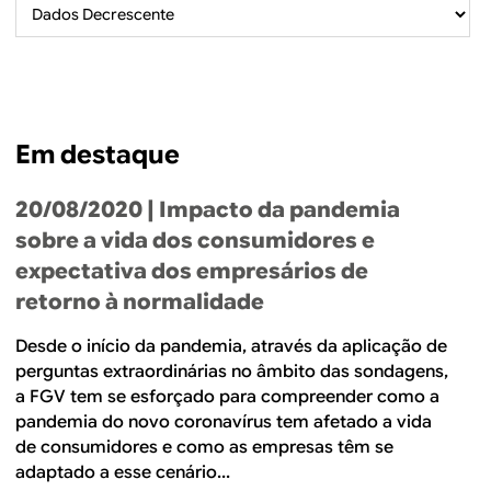
B
d
e
R
b
E
u
Em destaque
s
c
20/08/2020
| Impacto da pandemia
a
sobre a vida dos consumidores e
expectativa dos empresários de
retorno à normalidade
Desde o início da pandemia, através da aplicação de
perguntas extraordinárias no âmbito das sondagens,
a FGV tem se esforçado para compreender como a
pandemia do novo coronavírus tem afetado a vida
de consumidores e como as empresas têm se
adaptado a esse cenário...