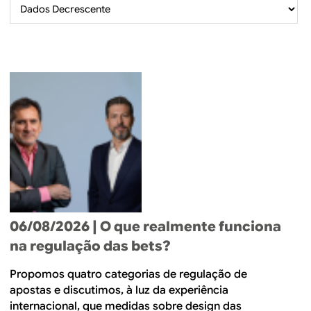
B
d
e
R
b
E
u
s
c
a
06/08/2026
| O que realmente funciona
na regulação das bets?
Propomos quatro categorias de regulação de
apostas e discutimos, à luz da experiência
internacional, que medidas sobre design das