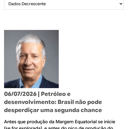
B
d
e
R
b
E
u
s
c
a
06/07/2026
| Petróleo e
desenvolvimento: Brasil não pode
desperdiçar uma segunda chance
Antes que produção da Margem Equatorial se inicie
(se for explorada), e antes do pico de produção do