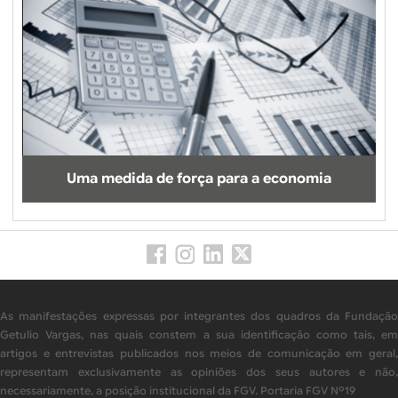
Uma medida de força para a economia
As manifestações expressas por integrantes dos quadros da Fundação
Getulio Vargas, nas quais constem a sua identificação como tais, em
artigos e entrevistas publicados nos meios de comunicação em geral,
representam exclusivamente as opiniões dos seus autores e não,
necessariamente, a posição institucional da FGV. Portaria FGV Nº19