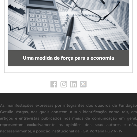
Uma medida de força para a economia
As manifestações expressas por integrantes dos quadros da Fundação
Getulio Vargas, nas quais constem a sua identificação como tais, em
artigos e entrevistas publicados nos meios de comunicação em geral,
representam exclusivamente as opiniões dos seus autores e não,
necessariamente, a posição institucional da FGV. Portaria FGV Nº19