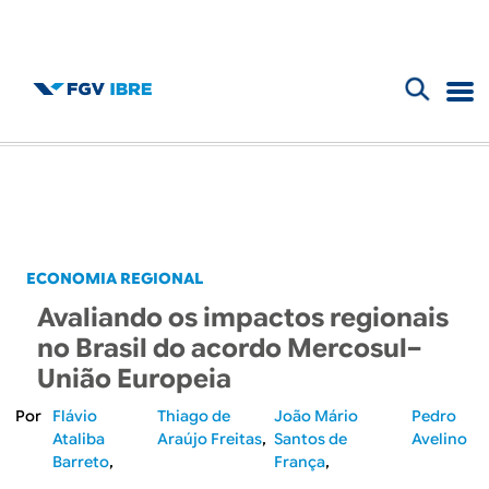
F
B
o
l
r
m
o
u
g
ECONOMIA REGIONAL
l
Avaliando os impactos regionais
d
á
no Brasil do acordo Mercosul–
r
União Europeia
o
i
Flávio
Thiago de
João Mário
Pedro
I
Ataliba
Araújo Freitas
Santos de
Avelino
o
Barreto
França