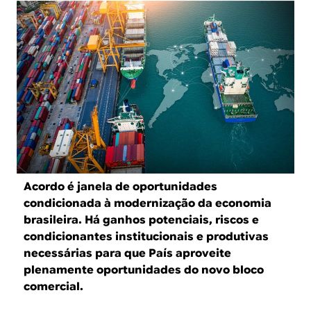
B
d
e
R
b
E
u
s
c
a
Acordo é janela de oportunidades
condicionada à modernização da economia
brasileira. Há ganhos potenciais, riscos e
condicionantes institucionais e produtivas
necessárias para que País aproveite
plenamente oportunidades do novo bloco
comercial.