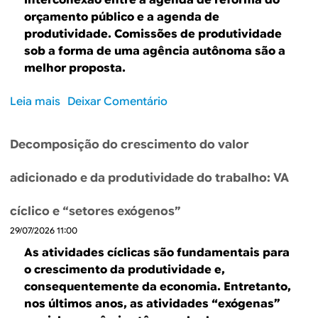
B
d
interconexão entre a agenda de reforma do
orçamento público e a agenda de
e
R
produtividade. Comissões de produtividade
b
sob a forma de uma agência autônoma são a
E
melhor proposta.
u
s
Leia mais
s
Deixar Comentário
o
c
b
Decomposição do crescimento do valor
a
r
e
adicionado e da produtividade do trabalho: VA
O
r
cíclico e “setores exógenos”
ç
29/07/2026 11:00
a
m
As atividades cíclicas são fundamentais para
e
o crescimento da produtividade e,
n
consequentemente da economia. Entretanto,
t
nos últimos anos, as atividades “exógenas”
o