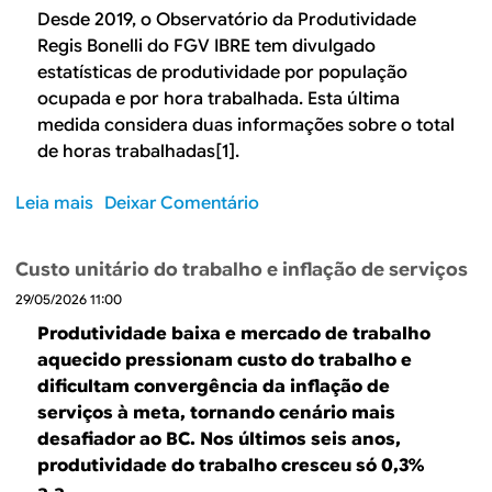
s
V
Desde 2019, o Observatório da Produtividade
a
e
d
A
t
Regis Bonelli do FGV IBRE tem divulgado
d
o
c
i
estatísticas de produtividade por população
o
s
í
v
t
ocupada e por hora trabalhada. Esta última
i
c
a
r
medida considera duas informações sobre o total
n
l
s
a
de horas trabalhadas[1].
d
i
d
b
i
c
e
a
Leia mais
s
Deixar Comentário
c
o
h
l
o
a
e
i
h
b
d
“
Custo unitário do trabalho e inflação de serviços
a
o
r
o
s
t
n
29/05/2026 11:00
e
r
e
o
o
P
Produtividade baixa e mercado de trabalho
e
t
d
B
r
aquecido pressionam custo do trabalho e
s
o
o
r
o
d
dificultam convergência da inflação de
r
p
a
d
e
serviços à meta, tornando cenário mais
e
r
s
u
P
s
desafiador ao BC. Nos últimos seis anos,
o
i
t
T
e
produtividade do trabalho cresceu só 0,3%
d
l
i
F
x