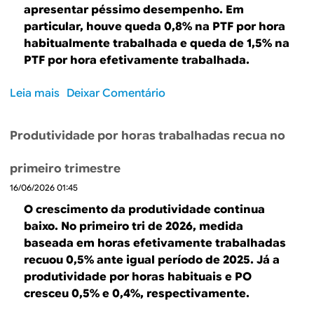
c
i
apresentar péssimo desempenho. Em
h
t
i
m
particular, houve queda 0,8% na PTF por hora
i
i
s
e
habitualmente trabalhada e queda de 1,5% na
a
v
o
n
PTF por hora efetivamente trabalhada.
t
i
a
t
o
d
p
o
Leia mais
s
Deixar Comentário
d
a
r
d
o
o
d
i
a
b
p
e
m
Produtividade por horas trabalhadas recua no
p
r
r
d
o
r
e
o
o
r
o
primeiro trimestre
R
d
t
a
d
16/06/2026 01:45
e
u
r
r
u
s
t
a
O crescimento da produtividade continua
a
t
u
o
b
baixo. No primeiro tri de 2026, medida
s
i
l
a
baseada em horas efetivamente trabalhadas
e
v
t
l
recuou 0,5% ante igual período de 2025. Já a
s
i
a
h
produtividade por horas habituais e PO
t
d
d
o
cresceu 0,5% e 0,4%, respectivamente.
i
a
o
:
m
d