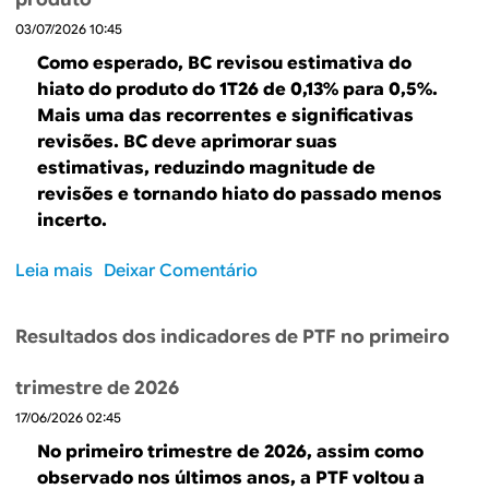
P
o
s
03/07/2026 10:45
r
r
e
e
a
Como esperado, BC revisou estimativa do
t
c
d
hiato do produto do 1T26 de 0,13% para 0,5%.
o
i
i
Mais uma das recorrentes e significativas
r
s
c
revisões. BC deve aprimorar suas
i
a
i
estimativas, reduzindo magnitude de
a
m
o
revisões e tornando hiato do passado menos
i
o
n
incerto.
s
s
a
p
f
d
Leia mais
s
Deixar Comentário
a
a
o
o
r
l
e
b
a
a
d
Resultados dos indicadores de PTF no primeiro
r
o
r
a
e
c
s
p
trimestre de 2026
É
r
o
r
17/06/2026 02:45
p
e
b
o
r
s
No primeiro trimestre de 2026, assim como
r
d
e
c
observado nos últimos anos, a PTF voltou a
e
u