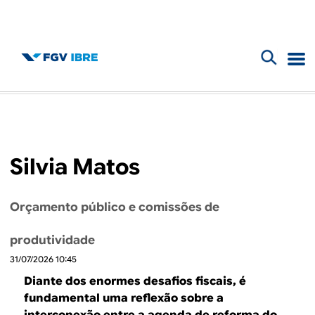
F
B
o
l
r
m
o
Silvia Matos
u
g
l
Orçamento público e comissões de
d
á
produtividade
r
o
31/07/2026 10:45
i
I
Diante dos enormes desafios fiscais, é
o
fundamental uma reflexão sobre a