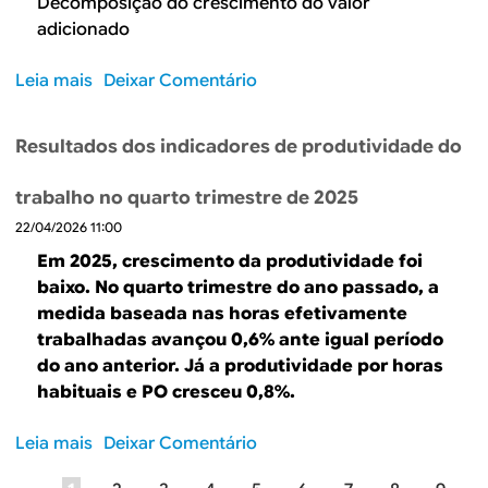
l
Decomposição do crescimento do valor
d
d
d
h
adicionado
e
o
e
a
2
t
c
d
Leia mais
s
Deixar Comentário
0
r
o
a
o
2
a
m
s
b
6
b
Resultados dos indicadores de produtividade do
p
r
r
a
o
e
e
l
trabalho no quarto trimestre de 2025
s
c
F
h
i
u
22/04/2026 11:00
a
o
ç
a
t
Em 2025, crescimento da produtividade foi
e
ã
n
o
baixo. No quarto trimestre do ano passado, a
i
o
o
r
medida baseada nas horas efetivamente
n
i
p
e
f
trabalhadas avançou 0,6% ante igual período
m
r
s
l
do ano anterior. Já a produtividade por horas
p
i
s
a
habituais e PO cresceu 0,8%.
o
m
e
ç
r
e
t
ã
Leia mais
s
Deixar Comentário
t
i
o
o
o
a
r
r