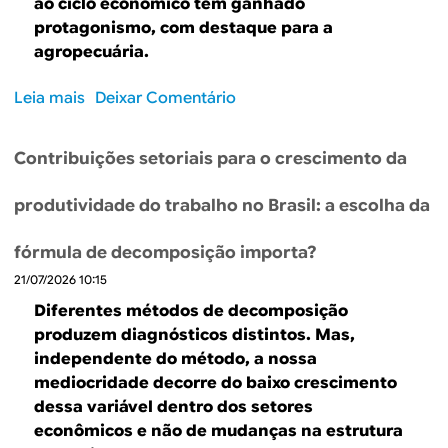
ao ciclo econômico têm ganhado
p
protagonismo, com destaque para a
ú
agropecuária.
b
l
Leia mais
s
Deixar Comentário
i
o
c
b
o
Contribuições setoriais para o crescimento da
r
e
e
c
produtividade do trabalho no Brasil: a escolha da
D
o
e
m
fórmula de decomposição importa?
c
i
21/07/2026 10:15
o
s
m
Diferentes métodos de decomposição
s
p
produzem diagnósticos distintos. Mas,
õ
o
independente do método, a nossa
e
s
mediocridade decorre do baixo crescimento
s
i
dessa variável dentro dos setores
d
ç
e
econômicos e não de mudanças na estrutura
ã