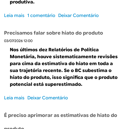
p
produtiva.
o
r
d
o
Leia mais
s
1 comentário
Deixar Comentário
o
d
o
c
u
b
r
Precisamos falar sobre hiato do produto
t
r
e
i
03/07/2026 12:00
e
s
v
C
Nos últimos dez Relatórios de Política
c
i
o
Monetária, houve sistematicamente revisões
i
d
n
para cima da estimativa do hiato em toda a
m
a
t
sua trajetória recente. Se o BC subestima o
e
d
r
hiato do produto, isso significa que o produto
n
e
i
potencial está superestimado.
t
b
o
u
Leia mais
s
Deixar Comentário
d
i
o
o
ç
b
v
õ
É preciso aprimorar as estimativas de hiato do
r
a
e
e
l
s
produto