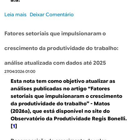
a.a.
u
:
v
n
ó
t
a
i
o
g
Leia mais
s
Deixar Comentário
o
e
d
p
e
o
s
a
r
n
b
c
d
Fatores setoriais que impulsionaram o
i
o
r
o
e
m
s
e
l
p
crescimento da produtividade do trabalho:
e
”
C
h
o
i
u
a
r
análise atualizada com dados até 2025
r
s
d
h
o
27/04/2026 01:00
t
a
o
t
o
Esta nota tem como objetivo atualizar as
f
r
r
u
análises publicadas no artigo “Fatores
ó
a
i
n
setoriais que impulsionaram o crescimento
r
s
m
i
da produtividade do trabalho” - Matos
m
t
e
t
u
(2026a), que está disponível no site do
r
s
á
l
Observatório da Produtividade Regis Bonelli.
a
t
r
a
[
1
]
b
r
i
d
a
e
o
e