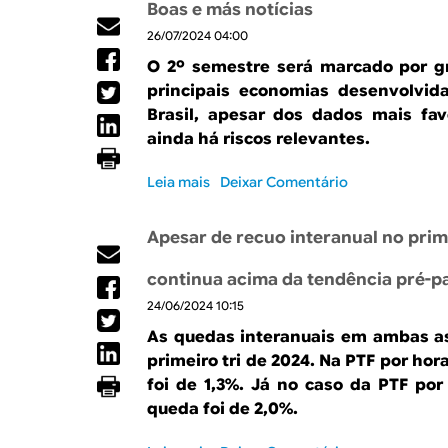
i
r
Boas e más notícias
r
d
i
26/07/2024 04:00
e
a
/
D
d
O 2º semestre será marcado por g
2
i
e
0
principais economias desenvolvid
n
e
2
Brasil, apesar dos dados mais fav
â
m
4
ainda há riscos relevantes.
m
a
,
i
l
p
Leia mais
s
Deixar Comentário
c
t
r
o
a
a
o
b
d
Apesar de recuo interanual no prim
d
r
a
u
e
a
continua acima da tendência pré-
t
B
b
i
24/06/2024 10:15
o
e
v
a
r
As quedas interanuais em ambas a
i
s
t
primeiro tri de 2024. Na PTF por ho
d
e
u
a
foi de 1,3%. Já no caso da PTF po
m
r
d
queda foi de 2,0%.
á
a
e
s
d
d