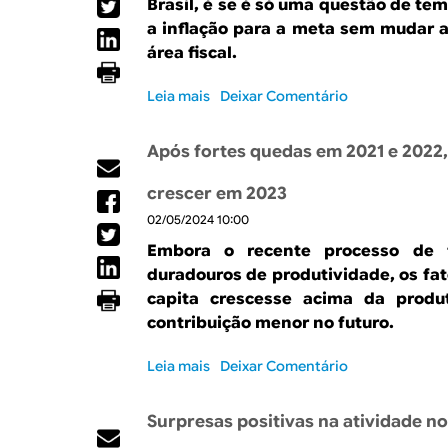
Brasil, é se é só uma questão de tem
p
ó
r
a inflação para a meta sem mudar 
r
s
a
área fiscal.
é
n
n
-
o
u
Leia mais
p
s
Deixar Comentário
v
a
a
o
o
l
n
b
c
n
Após fortes quedas em 2021 e 2022,
d
r
r
o
e
e
e
p
crescer em 2023
m
“
s
r
02/05/2024 10:00
i
H
c
i
a
i
i
m
Embora o recente processo de 
g
m
e
duradouros de produtividade, os fa
h
e
i
capita crescesse acima da produ
e
n
r
contribuição menor no futuro.
r
t
o
f
o
t
Leia mais
s
Deixar Comentário
o
i
r
o
r
n
i
b
l
t
m
Surpresas positivas na atividade no
r
o
e
e