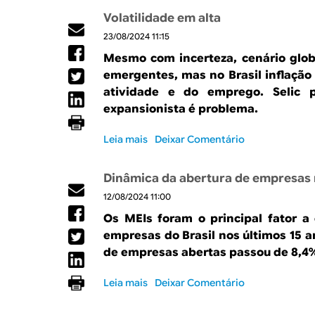
R
a
b
Volatilidade em alta
r
l
E
23/08/2024 11:15
e
A
Mesmo com incerteza, cenário globa
p
emergentes, mas no Brasil inflação
e
atividade e do emprego. Selic 
s
expansionista é problema.
a
r
Leia mais
s
Deixar Comentário
d
o
e
b
r
Dinâmica da abertura de empresas 
r
e
12/08/2024 11:00
e
c
V
u
Os MEIs foram o principal fator a
o
o
empresas do Brasil nos últimos 15 a
l
n
de empresas abertas passou de 8,4
a
o
t
2
Leia mais
s
Deixar Comentário
i
º
o
l
t
b