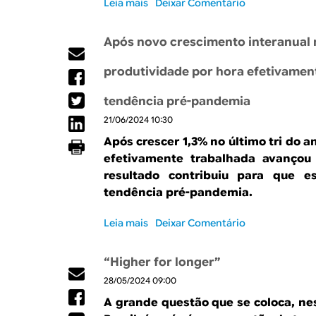
Leia mais
s
Deixar Comentário
n
e
o
o
o
e
t
b
t
m
Após novo crescimento interanual n
r
r
í
p
a
e
c
r
produtividade por hora efetivamen
b
A
i
e
a
p
a
s
tendência pré-pandemia
l
e
s
a
h
21/06/2024 10:30
s
s
o
a
n
Após crescer 1,3% no último tri do 
s
r
o
efetivamente trabalhada avançou 
e
d
B
resultado contribuiu para que 
g
e
r
u
tendência pré-pandemia.
r
a
e
e
s
a
Leia mais
s
Deixar Comentário
c
i
c
o
u
l
i
b
o
“Higher for longer”
m
r
i
a
28/05/2024 09:00
e
n
d
A
t
A grande questão que se coloca, ne
o
p
e