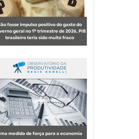
b
u
s
ão fosse impulso positivo do gasto do
c
verno geral no 1º trimestre de 2026, PIB
brasileiro teria sido muito fraco
a
ma medida de força para a economia