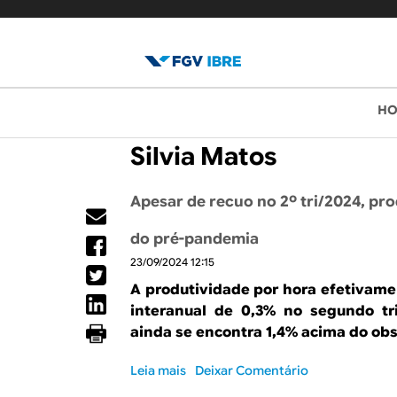
B
M
H
e
l
Silvia Matos
n
o
u
Apesar de recuo no 2º tri/2024, pr
p
g
r
do pré-pandemia
d
i
23/09/2024 12:15
o
A produtividade por hora efetivam
n
interanual de 0,3% no segundo tr
c
I
ainda se encontra 1,4% acima do obs
i
B
Leia mais
s
Deixar Comentário
p
o