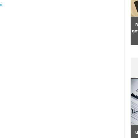
io
N
go
U