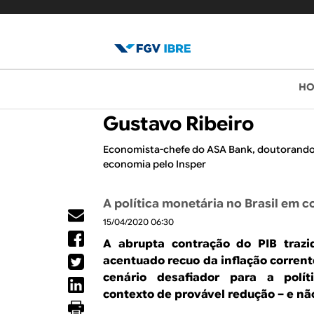
B
M
H
e
l
Gustavo Ribeiro
n
o
u
Economista-chefe do ASA Bank, doutorando
economia pelo Insper
p
g
r
d
A política monetária no Brasil em c
i
15/04/2020 06:30
o
n
A abrupta contração do PIB traz
c
I
acentuado recuo da inflação corrent
i
cenário desafiador para a polí
B
contexto de provável redução – e nã
p