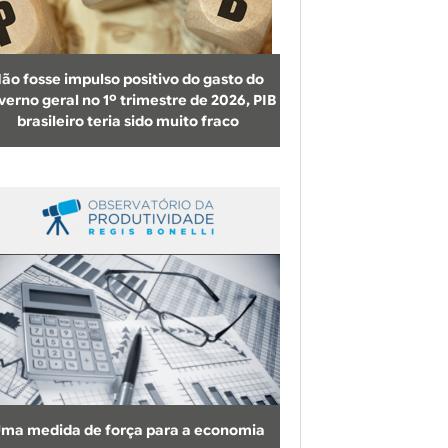
b
u
s
ão fosse impulso positivo do gasto do
c
verno geral no 1º trimestre de 2026, PIB
brasileiro teria sido muito fraco
a
ma medida de força para a economia