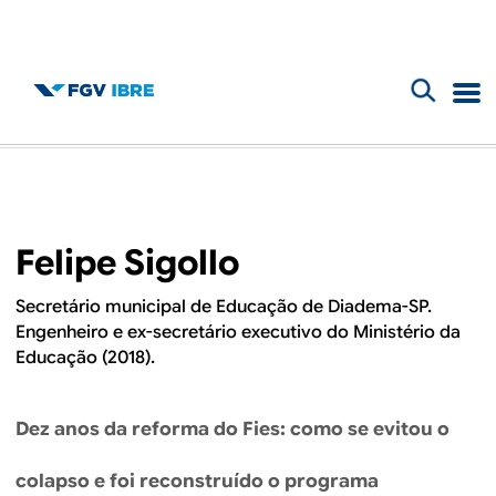
F
B
o
l
r
m
o
Felipe Sigollo
u
g
l
Secretário municipal de Educação de Diadema-SP.
Engenheiro e ex-secretário executivo do Ministério da
d
á
Educação (2018).
r
o
i
Dez anos da reforma do Fies: como se evitou o
I
o
colapso e foi reconstruído o programa