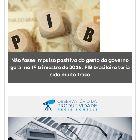
s
d
a
r
e
f
o
r
Não fosse impulso positivo do gasto do governo
m
geral no 1º trimestre de 2026, PIB brasileiro teria
a
sido muito fraco
d
o
F
i
e
s
:
c
o