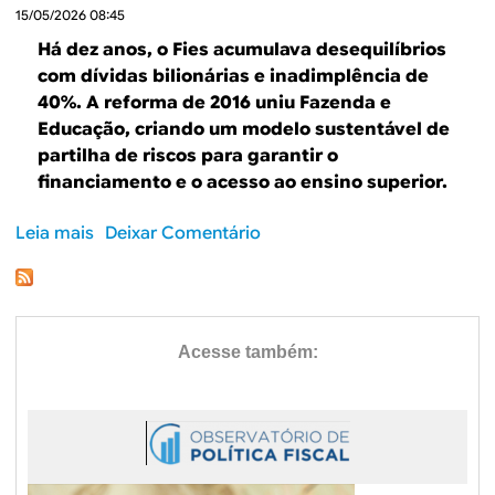
B
d
15/05/2026 08:45
e
R
Há dez anos, o Fies acumulava desequilíbrios
b
com dívidas bilionárias e inadimplência de
E
40%. A reforma de 2016 uniu Fazenda e
u
Educação, criando um modelo sustentável de
s
partilha de riscos para garantir o
financiamento e o acesso ao ensino superior.
c
a
Leia mais
s
Deixar Comentário
o
b
r
e
D
e
z
a
n
o