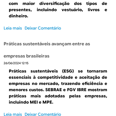
d
n
com maior diversificação dos tipos de
o
e
s
presentes, incluindo vestuário, livros e
C
s
u
dinheiro
.
o
d
m
n
e
i
s
Leia mais
s
Deixar Comentário
2
d
u
o
0
o
m
b
1
r
Práticas sustentáveis avançam entre as
i
r
5
e
d
e
:
s
empresas brasileiras
o
E
o
e
26/06/2024 12:15
r
x
q
s
e
p
Práticas sustentáveis (ESG) se tornaram
u
t
m
e
essenciais à competitividade e aceitação de
e
ã
a
c
empresas no mercado, trazendo eficiência e
i
o
l
t
menores custos. SEBRAE e FGV IBRE mostram
s
i
t
a
práticas mais adotadas pelas empresas,
s
n
a
t
incluindo MEI e MPE.
o
t
n
i
s
e
o
v
Leia mais
s
Deixar Comentário
i
r