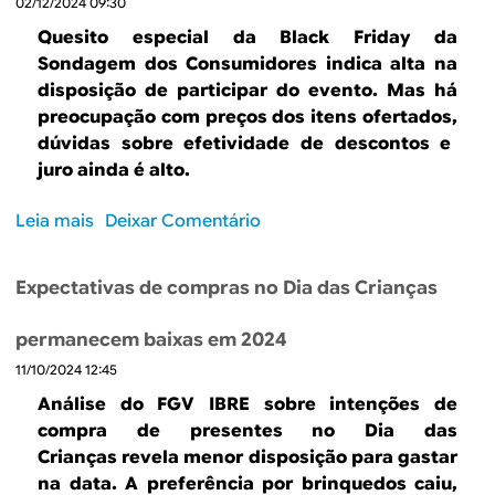
02/12/2024 09:30
e
e
d
c
Quesito especial da Black Friday da
s
e
t
Sondagem dos Consumidores indica alta na
e
I
a
disposição de participar do evento. Mas há
c
n
t
preocupação com preços dos itens ofertados,
o
c
i
dúvidas sobre efetividade de descontos e
n
e
v
juro ainda é alto.
ô
r
a
m
t
s
i
Leia mais
s
Deixar Comentário
e
d
c
o
z
e
a
b
a
I
Expectativas de compras no Dia das Crianças
s
r
e
n
é
e
m
f
permanecem baixas em 2024
a
M
2
l
11/10/2024 12:45
m
a
0
a
e
i
2
Análise do FGV IBRE sobre intenções de
ç
n
s
5
compra de presentes no Dia das
ã
o
c
Crianças revela menor disposição para gastar
o
r
o
na data. A preferência por brinquedos caiu,
d