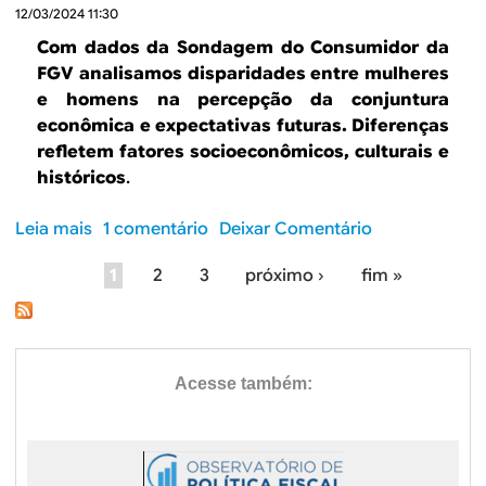
á
d
12/03/2024 11:30
n
s
r
v
a
c
i
i
Com dados da Sondagem do Consumidor da
e
B
e
l
a
FGV analisamos disparidades entre mulheres
i
l
r
n
e homens na percepção da conjuntura
s
a
t
ç
econômica e expectativas futuras. Diferenças
a
c
e
a
refletem fatores socioeconômicos, culturais e
v
k
z
s
históricos
.
a
F
a
p
n
r
e
e
Leia mais
s
1 comentário
Deixar Comentário
ç
i
c
r
o
a
d
o
m
1
2
3
próximo ›
fim »
b
m
a
n
a
P
r
e
y
ô
n
e
n
,
á
m
e
D
t
m
i
c
g
i
r
a
c
e
s
e
s
i
a
m
p
a
c
e
b
n
a
s
o
m
a
r
e
m