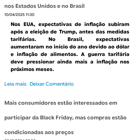
e
o
c
m
nos Estados Unidos e no Brasil
D
q
i
a
10/04/2025 11:30
i
u
o
i
s
e
Nos EUA, expectativas de inflação subiram
s
s
p
m
após a eleição de Trump, antes das medidas
n
e
o
tarifárias. No Brasil, expectativas
o
r
s
aumentaram no início do ano devido ao dólar
B
s
t
e inflação de alimentos. A guerra tarifária
r
ã
r
deve pressionar ainda mais a inflação nos
a
o
a
próximos meses.
s
d
o
i
a
I
Leia mais
s
Deixar Comentário
l
s
n
o
p
d
b
r
Mais consumidores estão interessados em
i
r
o
c
e
j
a
participar da Black Friday, mas compras estão
E
e
d
x
ç
o
condicionadas aos preços
p
õ
r