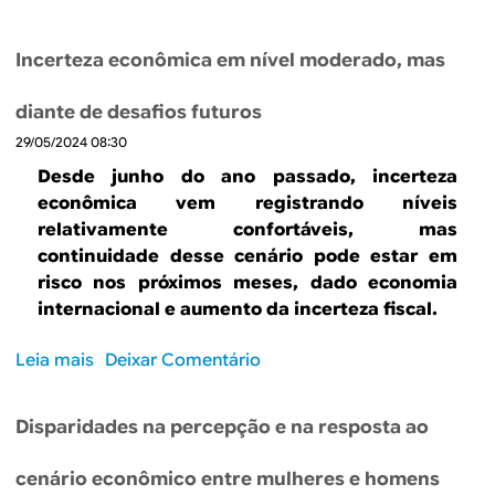
s
a
o
g
e
E
s
b
n
s
s
d
Incerteza econômica em nível moderado, mas
r
i
s
t
e
e
f
a
a
c
diante de desafios futuros
P
i
d
d
o
29/05/2024 08:30
r
c
o
o
m
á
a
s
Desde junho do ano passado, incerteza
s
p
t
?
e
econômica vem registrando níveis
U
r
i
m
relativamente confortáveis, mas
n
a
c
p
continuidade desse cenário pode estar em
i
s
a
a
risco nos próximos meses, dado economia
d
n
s
r
internacional e aumento da incerteza fiscal.
o
o
s
t
s
D
u
i
Leia mais
s
Deixar Comentário
e
i
s
c
o
n
a
t
i
b
o
d
e
p
Disparidades na percepção e na resposta ao
r
B
a
n
a
e
r
s
t
r
cenário econômico entre mulheres e homens
I
a
C