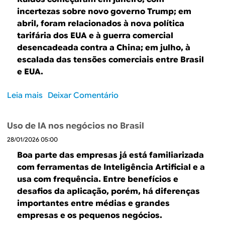
u
incertezas sobre novo governo Trump; em
e
abril, foram relacionados à nova política
n
tarifária dos EUA e à guerra comercial
o
desencadeada contra a China; em julho, à
s
escalada das tensões comerciais entre Brasil
n
e EUA.
e
g
Leia mais
s
Deixar Comentário
ó
o
c
b
i
Uso de IA nos negócios no Brasil
r
o
28/01/2026 05:00
e
s
Q
Boa parte das empresas já está familiarizada
a
u
com ferramentas de Inteligência Artificial e a
p
a
usa com frequência. Entre benefícios e
o
n
desafios da aplicação, porém, há diferenças
s
d
importantes entre médias e grandes
t
o
empresas e os pequenos negócios.
a
a