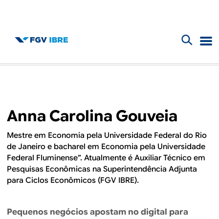
F
B
o
l
r
m
o
Anna Carolina Gouveia
u
g
l
Mestre em Economia pela Universidade Federal do Rio
de Janeiro e bacharel em Economia pela Universidade
d
á
Federal Fluminense”. Atualmente é Auxiliar Técnico em
r
Pesquisas Econômicas na Superintendência Adjunta
o
para Ciclos Econômicos (FGV IBRE).
i
I
o
Pequenos negócios apostam no digital para