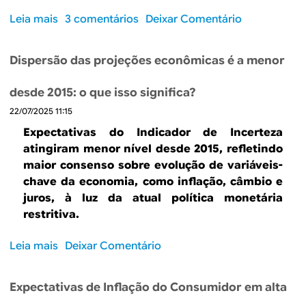
m
i
Leia mais
s
3 comentários
Deixar Comentário
n
n
o
o
c
b
d
e
Dispersão das projeções econômicas é a menor
r
i
r
e
g
t
desde 2015: o que isso significa?
U
i
e
22/07/2025 11:15
s
t
z
o
a
Expectativas do Indicador de Incerteza
a
d
l
atingiram menor nível desde 2015, refletindo
v
e
p
maior consenso sobre evolução de variáveis-
e
I
a
chave da economia, como inflação, câmbio e
m
A
r
juros, à luz da atual política monetária
d
n
a
restritiva.
e
o
v
f
s
e
Leia mais
s
Deixar Comentário
o
n
n
o
r
e
d
b
a
g
Expectativas de Inflação do Consumidor em alta
e
r
:
ó
r