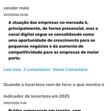
B
d
vender mais
e
R
10/07/2026 03:00
b
E
A atuação das empresas no mercado é,
u
principalmente, de forma presencial, mas o
s
canal digital segue se consolidando como
uma oportunidade de crescimento para os
c
pequenos negócios e de aumento de
a
competitividade para as empresas de maior
porte.
Leia mais
s
2 comentários
Deixar Comentário
o
b
Quando a incerteza vem de fora: o que mostra o
r
e
Indicador de Incerteza em 2025
P
29/01/2026 11:45
e
q
Ruídos começaram em janeiro, com