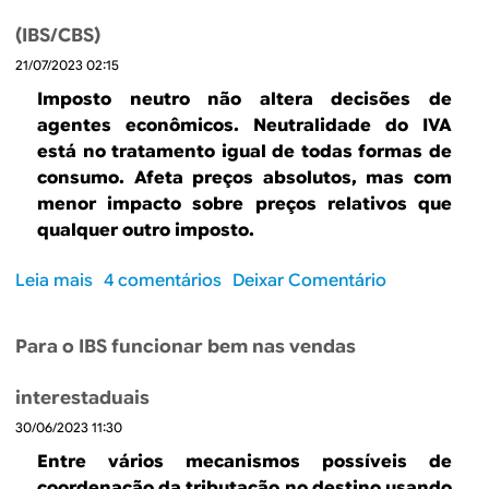
B
d
(IBS/CBS)
e
R
21/07/2023 02:15
b
E
Imposto neutro não altera decisões de
u
agentes econômicos. Neutralidade do IVA
s
está no tratamento igual de todas formas de
consumo. Afeta preços absolutos, mas com
c
menor impacto sobre preços relativos que
a
qualquer outro imposto.
Leia mais
s
4 comentários
Deixar Comentário
o
b
Para o IBS funcionar bem nas vendas
r
e
interestaduais
N
30/06/2023 11:30
e
u
Entre vários mecanismos possíveis de
t
coordenação da tributação no destino usando