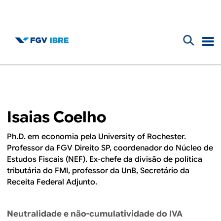
F
B
o
l
r
m
o
Isaias Coelho
u
g
l
Ph.D. em economia pela University of Rochester.
Professor da FGV Direito SP, coordenador do Núcleo de
d
á
Estudos Fiscais (NEF). Ex-chefe da divisão de política
r
tributária do FMI, professor da UnB, Secretário da
o
Receita Federal Adjunto.
i
I
o
Neutralidade e não-cumulatividade do IVA