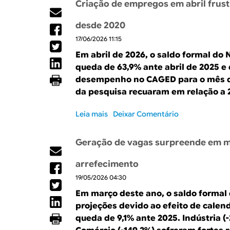
R
a
Criação de empregos em abril frustr
r
l
e
E
desde 2020
S
17/06/2026 11:15
a
l
Em abril de 2026, o saldo formal do
d
queda de 63,9% ante abril de 2025 e 6
o
desempenho no CAGED para o mês de
d
da pesquisa recuaram em relação a 
e
j
Leia mais
s
Deixar Comentário
u
o
n
b
h
Geração de vagas surpreende em m
r
o
e
s
arrefecimento
C
u
19/05/2026 04:30
r
p
i
e
Em março deste ano, o saldo formal
a
r
projeções devido ao efeito de calen
ç
a
queda de 9,1% ante 2025. Indústria (
ã
p