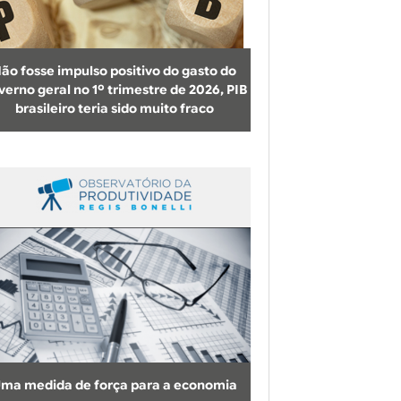
b
u
s
ão fosse impulso positivo do gasto do
c
verno geral no 1º trimestre de 2026, PIB
brasileiro teria sido muito fraco
a
ma medida de força para a economia