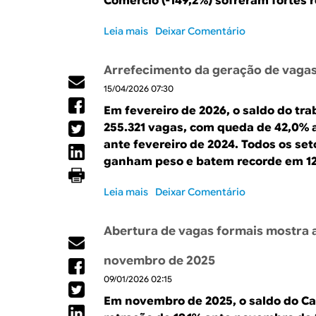
Comércio (-149,2%) sofreram fortes 
o
r
d
o
Leia mais
s
Deixar Comentário
e
j
o
e
e
b
m
ç
Arrefecimento da geração de vagas
r
p
õ
15/04/2026 07:30
e
r
e
G
e
s
Em fevereiro de 2026, o saldo do tr
e
g
,
255.321 vagas, com queda de 42,0% a
r
o
m
ante fevereiro de 2024. Todos os se
a
s
a
ganham peso e batem recorde em 1
ç
e
s
ã
m
é
Leia mais
s
Deixar Comentário
o
a
o
o
d
b
p
b
e
r
i
Abertura de vagas formais mostra 
r
v
i
o
e
a
l
r
novembro de 2025
A
g
f
d
09/01/2026 02:15
r
a
r
e
r
s
u
Em novembro de 2025, o saldo do Ca
s
e
s
s