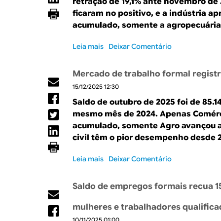
d
retração de 19,1% ante novembro de
f
u
t
e
ficaram no positivo, e a indústria a
e
r
r
2
acumulado, somente a agropecuária
c
p
a
0
i
r
e
2
Leia mais
s
Deixar Comentário
m
e
x
0
o
e
e
p
b
n
n
e
Mercado de trabalho formal regist
r
t
d
c
15/12/2025 12:30
e
o
e
t
A
d
e
Saldo de outubro de 2025 foi de 85.1
a
b
a
m
t
mesmo mês de 2024. Apenas Comércio
e
g
m
i
acumulado, somente Agro avançou an
r
e
a
v
civil têm o pior desempenho desde 2
t
r
r
a
u
a
ç
s
Leia mais
s
Deixar Comentário
r
ç
o
e
o
a
ã
,
a
b
d
o
m
Saldo de empregos formais recua 1
t
r
e
d
a
i
e
v
e
s
mulheres e trabalhadores qualific
n
M
a
v
t
g
10/11/2025 01:00
e