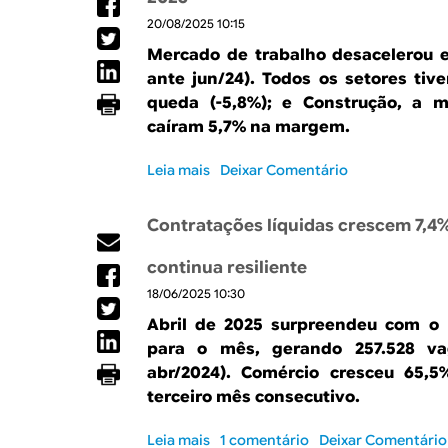
c
B
r
r
c
f
i
20/08/2025 10:15
r
e
e
i
e
m
a
g
Mercado de trabalho desacelerou e
g
m
v
e
s
o
i
ante jun/24). Todos os setores ti
e
e
n
i
s
s
n
queda (-5,8%); e Construção, a m
r
t
l
f
t
t
e
caíram 5,7% na margem.
o
r
o
r
o
i
e
r
a
p
r
Leia mais
s
Deixar Comentário
g
m
p
e
o
o
i
a
i
r
b
s
i
Contratações líquidas crescem 7,4%
o
s
r
t
s
r
i
e
r
r
continua resiliente
o
s
S
a
e
u
t
18/06/2025 10:30
a
p
c
t
e
l
i
Abril de 2025 surpreendeu com o m
u
u
n
d
o
a
para o mês, gerando 257.528 va
b
t
o
r
1
r
abr/2024). Comércio cresceu 65,
e
d
a
5
o
e
terceiro mês consecutivo.
e
g
,
d
m
v
o
6
e
n
Leia mais
s
1 comentário
Deixar Comentário
a
s