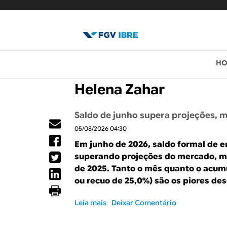
B
M
H
e
l
Helena Zahar
n
o
u
Saldo de junho supera projeções, m
p
g
05/08/2026 04:30
r
d
Em junho de 2026, saldo formal de 
i
superando projeções do mercado, m
o
n
de 2025. Tanto o mês quanto o acum
ou recuo de 25,0%) são os piores de
c
I
i
Leia mais
s
Deixar Comentário
B
p
o
b