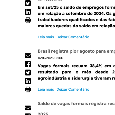
g
a
r
e
r
a
g
Em set/25 o saldo de empregos form
i
o
c
s
a
m
em relação a setembro de 2024. Os 
p
a
f
s
e
i
trabalhadores qualificados e das fai
d
o
f
s
o
maiores quedas do saldo em relação 
o
r
o
t
r
d
m
r
r
n
Leia mais
s
Deixar Comentário
e
a
m
e
í
o
t
i
a
r
v
b
r
s
i
Brasil registra pior agosto para e
e
e
r
a
m
s
f
l
16/10/2025 03:00
e
b
o
s
o
d
S
a
s
Vagas formais recuam 38,4% em a
e
r
e
a
l
t
a
resultado para o mês desde 20
ç
s
l
h
r
c
a
agroindústria e siderurgia tiveram r
d
d
o
a
e
a
e
o
f
a
n
r
Leia mais
2
s
Deixar Comentário
d
o
r
t
r
0
o
e
r
r
u
e
2
b
e
m
Saldo de vagas formais registra re
e
a
f
0
r
m
a
f
e
e
e
p
l
2025
e
m