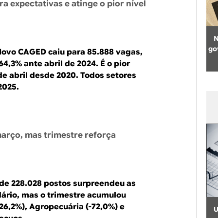
a expectativas e atinge o pior nível
N
go
 Novo CAGED caiu para 85.888 vagas,
4,3% ante abril de 2024. É o pior
 abril desde 2020. Todos setores
2025.
arço, mas trimestre reforça
 de 228.028 postos surpreendeu as
dário, mas o trimestre acumulou
-26,2%), Agropecuária (-72,0%) e
U