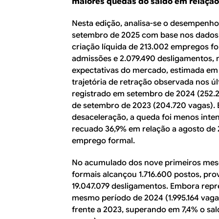
maiores quedas do saldo em relação 
Nesta edição, analisa-se o desempenh
setembro de 2025 com base nos dados
criação líquida de 213.002 empregos fo
admissões e 2.079.490 desligamentos,
expectativas do mercado, estimada em 
trajetória de retração observada nos ú
registrado em setembro de 2024 (252.2
de setembro de 2023 (204.720 vagas).
desaceleração, a queda foi menos inte
recuado 36,9% em relação a agosto de 2
emprego formal.
No acumulado dos nove primeiros mese
formais alcançou 1.716.600 postos, pro
19.047.079 desligamentos. Embora repr
mesmo período de 2024 (1.995.164 vaga
frente a 2023, superando em 7,4% o sa