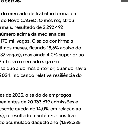
a set/25.
o do mercado de trabalho formal em
 do Novo CAGED. O mês registrou
rmais, resultado de 2.292.492
 número acima da mediana das
170 mil vagas. O saldo confirma a
ltimos meses, ficando 15,6% abaixo do
37 vagas), mas ainda 4,0% superior ao
 Embora o mercado siga em
nsa que a do mês anterior, quando havia
024, indicando relativa resiliência do
s de 2025, o saldo de empregos
venientes de 20.763.679 admissões e
esente queda de 14,0% em relação ao
s), o resultado mantém-se positivo
ldo acumulado daquele ano (1.598.235