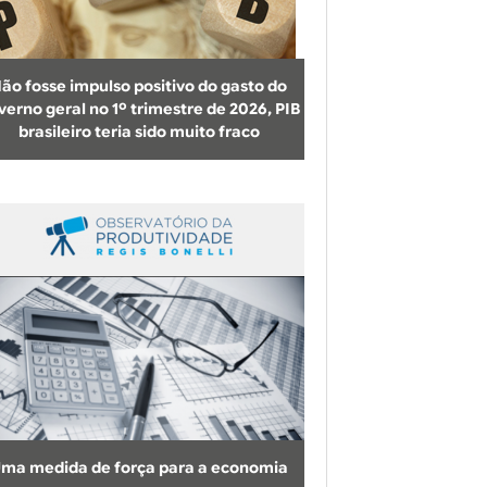
b
u
s
ão fosse impulso positivo do gasto do
c
verno geral no 1º trimestre de 2026, PIB
brasileiro teria sido muito fraco
a
ma medida de força para a economia