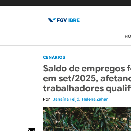
B
M
H
e
l
n
o
CENÁRIOS
u
Saldo de empregos f
p
g
em set/2025, afetan
r
d
trabalhadores quali
i
o
n
Janaína Feijó
Helena Zahar
c
I
i
B
p