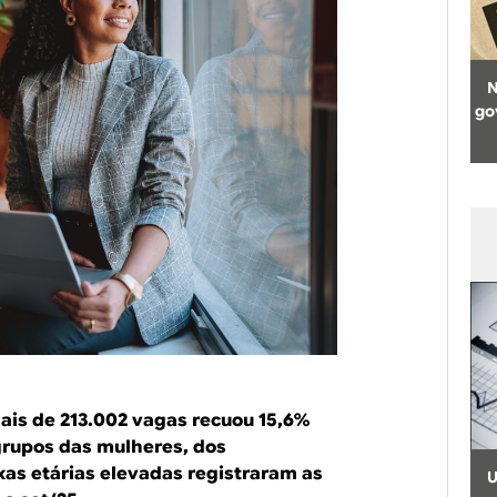
N
go
ais de 213.002 vagas recuou 15,6%
grupos das mulheres, dos
xas etárias elevadas registraram as
U