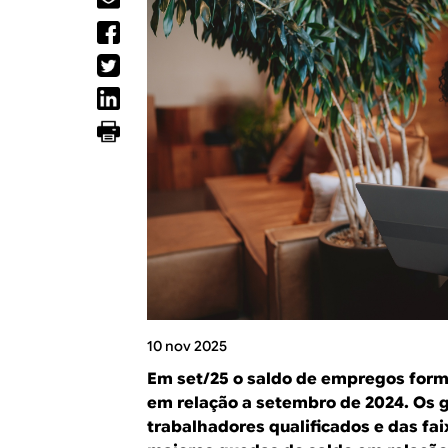
R
a
l
E
10 nov 2025
Em set/25 o saldo de empregos form
em relação a setembro de 2024. Os 
trabalhadores qualificados e das fai