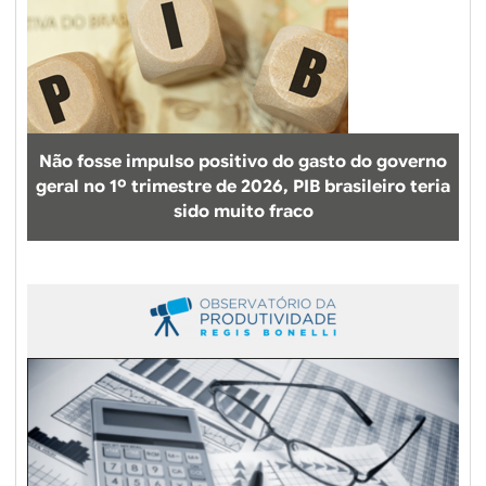
e
c
-
R
J
:
Não fosse impulso positivo do gasto do governo
u
geral no 1º trimestre de 2026, PIB brasileiro teria
m
sido muito fraco
t
e
r
m
ô
m
e
t
r
o
d