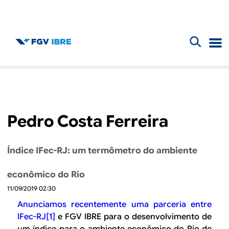
F
B
o
l
r
m
o
Pedro Costa Ferreira
u
g
l
Índice IFec-RJ: um termômetro do ambiente
d
á
econômico do Rio
r
o
11/09/2019 02:30
i
I
Anunciamos recentemente uma parceria entre
o
IFec-RJ
[1]
e FGV IBRE para o desenvolvimento de