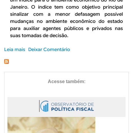
B
d
um índice para o ambiente econômico do Rio de
Janeiro. O índice tem como objetivo principal
e
R
sinalizar com a menor defasagem possível
b
mudanças no ambiente econômico do estado
E
para auxiliar agentes públicos e privados nas
u
suas tomadas de decisão.
s
Leia mais
s
Deixar Comentário
c
o
a
b
r
e
Í
n
d
i
c
e
I
F