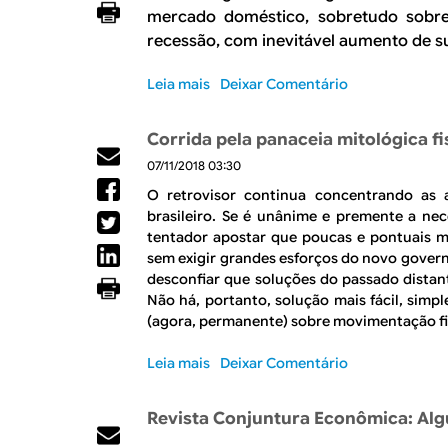
R
a
mercado doméstico, sobretudo sobre
l
E
recessão, com inevitável aumento de su
Leia mais
s
Deixar Comentário
o
b
Corrida pela panaceia mitológica f
r
07/11/2018 03:30
e
C
O retrovisor continua concentrando as 
r
brasileiro. Se é unânime e premente a nec
í
tentador apostar que poucas e pontuais m
t
sem exigir grandes esforços do novo governo
i
desconfiar que soluções do passado distan
c
Não há, portanto, solução mais fácil, simpl
a
(agora, permanente) sobre movimentação fi
s
à
Leia mais
s
Deixar Comentário
(
o
ú
b
Revista Conjuntura Econômica: Al
n
r
i
e