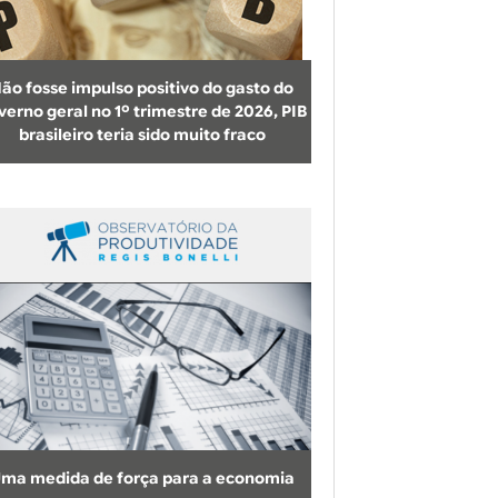
b
u
s
ão fosse impulso positivo do gasto do
c
verno geral no 1º trimestre de 2026, PIB
brasileiro teria sido muito fraco
a
ma medida de força para a economia