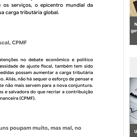
 os serviços, o epicentro mundial da
a carga tributária global.
N
go
iscal, CPMF
atenções no debate econômico e político
essidade de ajuste fiscal, também tem sido
edidas possam aumentar a carga tributária
. Aliás, não há sequer o esforço de pensar e
te não mais servem para a nova conjuntura.
es e salvadora do que recriar a contribuição
nanceira (CPMF).
guns poupam muito, mas mal, no
U