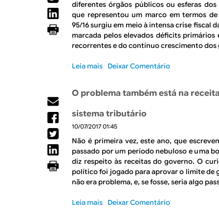
f
diferentes órgãos públicos ou esferas dos
A
i
o
que representou um marco em termos de co
l
v
r
95/16 surgiu em meio à intensa crise fiscal d
g
a
m
marcada pelos elevados déficits primários
u
s
a
recorrentes e do contínuo crescimento dos 
n
p
t
s
a
r
Leia mais
s
Deixar Comentário
p
r
i
o
o
a
b
b
u
a
O problema também está na receita
u
r
p
p
t
e
a
o
sistema tributário
á
P
m
l
r
10/07/2017 01:45
r
m
í
i
i
u
Não é primeira vez, este ano, que escrevem
t
a
o
i
passado por um período nebuloso e uma bo
i
:
r
t
diz respeito às receitas do governo. O cu
c
d
i
o
político foi jogado para aprovar o limite d
a
á
d
,
não era problema, e, se fosse, seria algo pas
f
p
a
m
i
a
d
a
Leia mais
s
Deixar Comentário
s
r
e
s
o
c
a