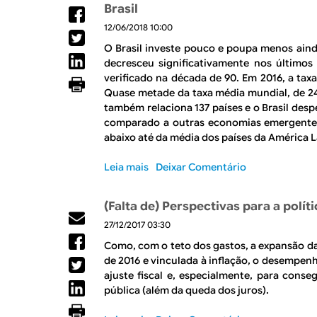
Brasil
c
C
a
12/06/2018 10:00
o
)
r
O Brasil investe pouco e poupa menos aind
n
r
decresceu significativamente nos últimos
o
i
verificado na década de 90. Em 2016, a tax
t
d
Quase metade da taxa média mundial, de 2
a
a
também relaciona 137 países e o Brasil desp
s
p
comparado a outras economias emergentes
o
e
abaixo até da média dos países da América L
b
l
r
a
Leia mais
s
Deixar Comentário
e
p
o
i
a
b
m
(Falta de) Perspectivas para a políti
n
r
p
a
27/12/2017 03:30
e
a
c
R
Como, com o teto dos gastos, a expansão da 
c
e
e
de 2016 e vinculada à inflação, o desempenh
t
i
v
ajuste fiscal e, especialmente, para conseg
o
a
i
pública (além da queda dos juros).
s
m
s
d
i
t