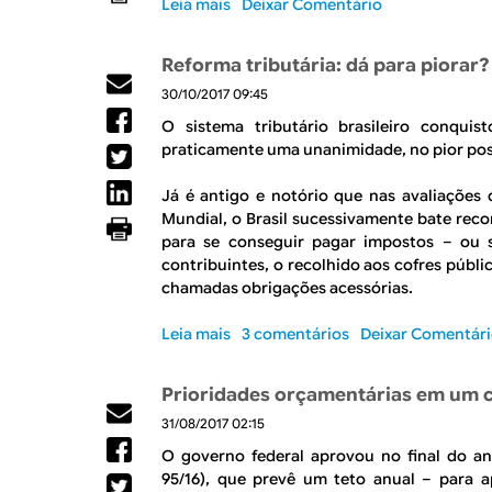
Leia mais
s
Deixar Comentário
a
t
a
o
P
o
C
b
E
l
Reforma tributária: dá para piorar?
o
r
C
ó
n
30/10/2017 09:45
e
4
g
j
(
5
O sistema tributário brasileiro conqui
i
u
F
praticamente uma unanimidade, no pior pos
c
n
a
a
t
l
Já é antigo e notório que nas avaliações
f
u
t
Mundial, o Brasil sucessivamente bate rec
i
r
a
para se conseguir pagar impostos – ou s
s
a
d
contribuintes, o recolhido aos cofres públ
c
E
e
chamadas obrigações acessórias.
a
c
)
l
o
P
Leia mais
s
3 comentários
Deixar Comentár
,
n
e
o
C
ô
r
b
P
m
Prioridades orçamentárias em um 
s
r
M
i
p
31/08/2017 02:15
e
F
c
e
R
O governo federal aprovou no final do a
a
c
e
95/16), que prevê um teto anual – para a
:
t