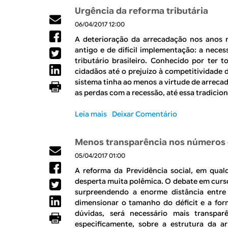
s
m
b
a
p
Urgência da reforma tributária
o
a
r
l
i
r
l
06/04/2017 12:00
e
e
o
ç
,
O
m
A deterioração da arrecadação nos anos 
r
a
n
p
2
antigo e de difícil implementação: a nece
a
m
o
r
0
tributário brasileiro. Conhecido por ter t
r
e
B
o
1
cidadãos até o prejuízo à competitividade
?
n
r
b
8
sistema tinha ao menos a virtude de arrecad
t
a
l
as perdas com a recessão, até essa tradicio
á
s
e
r
i
m
Leia mais
s
Deixar Comentário
i
l
a
o
a
t
b
s
Menos transparência nos números 
a
r
e
m
05/04/2017 01:00
e
m
b
U
A reforma da Previdência social, em qua
u
é
r
desperta muita polêmica. O debate em curso 
m
m
g
surpreendendo a enorme distância entre 
c
e
ê
dimensionar o tamanho do déficit e a form
o
s
n
dúvidas, será necessário mais transpar
n
t
c
especificamente, sobre a estrutura da ar
t