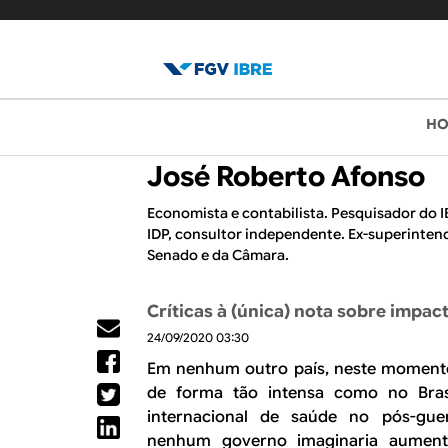
B
M
H
e
l
José Roberto Afonso
n
o
u
Economista e contabilista. Pesquisador do 
IDP, consultor independente. Ex-superinten
p
g
Senado e da Câmara.
r
d
i
Críticas à (única) nota sobre impac
o
n
24/09/2020 03:30
c
I
Em nenhum outro país, neste momento,
i
de forma tão intensa como no Bras
B
internacional de saúde no pós-guer
p
nenhum governo imaginaria aument