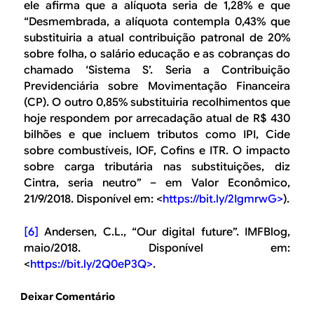
ele afirma que a alíquota seria de 1,28% e que
“Desmembrada, a alíquota contempla 0,43% que
substituiria a atual contribuição patronal de 20%
sobre folha, o salário educação e as cobranças do
chamado ‘Sistema S’. Seria a Contribuição
Previdenciária sobre Movimentação Financeira
(CP). O outro 0,85% substituiria recolhimentos que
hoje respondem por arrecadação atual de R$ 430
bilhões e que incluem tributos como IPI, Cide
sobre combustíveis, IOF, Cofins e ITR. O impacto
sobre carga tributária nas substituições, diz
Cintra, seria neutro” – em
Valor Econômico
,
21/9/2018. Disponível em: <
https://bit.ly/2IgmrwG>
).
[6]
Andersen, C.L., “Our digital future”. IMFBlog,
maio/2018. Disponível em:
<
https://bit.ly/2Q0eP3Q>
.
Deixar Comentário