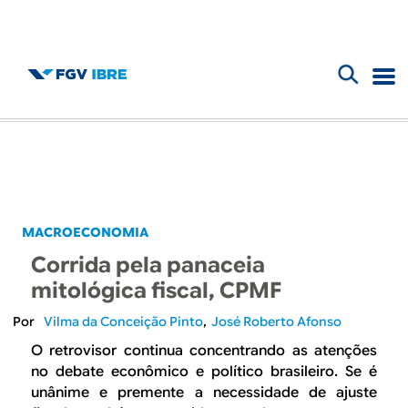
F
B
o
l
r
m
o
u
g
MACROECONOMIA
l
Corrida pela panaceia
d
á
mitológica fiscal, CPMF
r
o
Vilma da Conceição Pinto
José Roberto Afonso
i
O retrovisor continua concentrando as atenções
I
no debate econômico e político brasileiro. Se é
o
unânime e premente a necessidade de ajuste