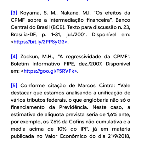
[3]
Koyama, S. M., Nakane, M.I. “Os efeitos da
CPMF sobre a intermediação financeira”. Banco
Central do Brasil (BCB). Texto para discussão n. 23,
Brasília-DF, p. 1-31, jul./2001. Disponível em:
<
https://bit.ly/2PPSyG3>
.
[4]
Zockun, M.H., “A regressividade da CPMF”.
Boletim Informativo FIPE, dez./2007. Disponível
em: <
https://goo.gl/F5RVFk>
.
[5]
Conforme citação de Marcos Cintra: “Vale
destacar que estamos analisando a unificação de
vários tributos federais, o que englobaria não só o
financiamento da Previdência. Neste caso, a
estimativa de alíquota prevista seria de 1,6% ante,
por exemplo, os 7,6% da Cofins não cumulativa e a
média acima de 10% do IPI”, já em matéria
publicada no
Valor Econômico
do dia 21/9/2018,