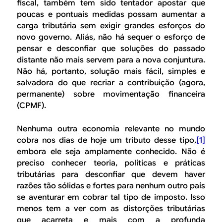
B
d
fiscal, também tem sido tentador apostar que
poucas e pontuais medidas possam aumentar a
e
R
carga tributária sem exigir grandes esforços do
b
novo governo. Aliás, não há sequer o esforço de
E
pensar e desconfiar que soluções do passado
u
distante não mais servem para a nova conjuntura.
s
Não há, portanto, solução mais fácil, simples e
salvadora do que recriar a contribuição (agora,
c
permanente) sobre movimentação financeira
a
(CPMF).
Nenhuma outra economia relevante no mundo
cobra nos dias de hoje um tributo desse tipo,
[1]
embora ele seja amplamente conhecido. Não é
preciso conhecer teoria, políticas e práticas
tributárias para desconfiar que devem haver
razões tão sólidas e fortes para nenhum outro país
se aventurar em cobrar tal tipo de imposto. Isso
menos tem a ver com as distorções tributárias
que acarreta e mais com a profunda