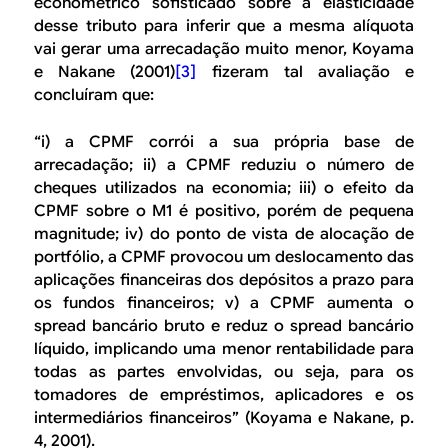
econométrico sofisticado sobre a elasticidade
desse tributo para inferir que a mesma alíquota
vai gerar uma arrecadação muito menor, Koyama
e Nakane (2001)
[3]
fizeram tal avaliação e
concluíram que:
“i) a CPMF corrói a sua própria base de
arrecadação; ii) a CPMF reduziu o número de
cheques utilizados na economia; iii) o efeito da
CPMF sobre o M1 é positivo, porém de pequena
magnitude; iv) do ponto de vista de alocação de
portfólio
, a CPMF provocou um deslocamento das
aplicações financeiras dos depósitos a prazo para
os fundos financeiros; v) a CPMF aumenta o
spread
bancário bruto e reduz o
spread
bancário
líquido, implicando uma menor rentabilidade para
todas as partes envolvidas, ou seja, para os
tomadores de empréstimos, aplicadores e os
intermediários financeiros” (Koyama e Nakane, p.
4, 2001).