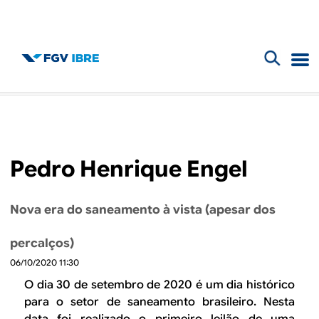
F
B
o
l
r
m
o
Pedro Henrique Engel
u
g
l
Nova era do saneamento à vista (apesar dos
d
á
percalços)
r
o
06/10/2020 11:30
i
I
O dia 30 de setembro de 2020 é um dia histórico
o
para o setor de saneamento brasileiro. Nesta