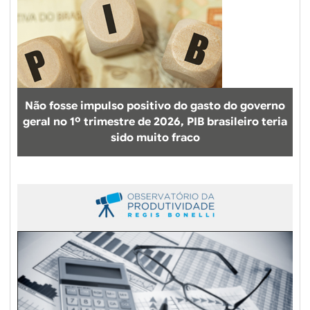
(
u
a
n
p
o
e
c
s
a
a
m
r
Não fosse impulso positivo do gasto do governo
i
d
geral no 1º trimestre de 2026, PIB brasileiro teria
n
o
sido muito fraco
h
s
o
p
d
e
u
r
r
c
a
a
n
l
t
ç
e
o
a
s
d
)