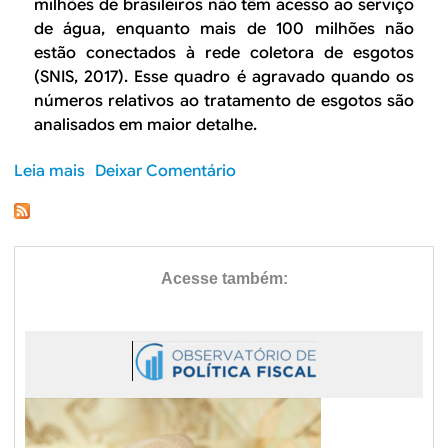
milhões de brasileiros não têm acesso ao serviço
a
de água, enquanto mais de 100 milhões não
d
estão conectados à rede coletora de esgotos
o
(SNIS, 2017). Esse quadro é agravado quando os
s
números relativos ao tratamento de esgotos são
a
analisados em maior detalhe.
n
e
Leia mais
s
Deixar Comentário
a
o
m
b
e
r
n
e
t
O
o
q
à
u
v
e
i
f
s
i
t
c
a
o