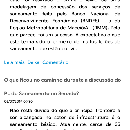
B
d
data foi realizado o primeiro leilão de uma
modelagem de concessão dos serviços de
e
R
saneamento feita pelo Banco Nacional de
b
Desenvolvimento Econômico (BNDES) – a da
E
Região Metropolitana de Maceió/AL (RMM). Pelo
u
que parece, foi um sucesso. A expectativa é que
s
este tenha sido o primeiro de muitos leilões de
saneamento que estão por vir.
c
a
Leia mais
s
Deixar Comentário
o
b
O que ficou no caminho durante a discussão do
r
e
PL do Saneamento no Senado?
N
05/07/2019 09:30
o
v
Não resta dúvida de que a principal fronteira a
a
ser alcançada no setor de infraestrutura é o
e
saneamento básico. Atualmente, cerca de 35
r