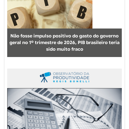
c
o
n
f
o
Não fosse impulso positivo do gasto do governo
r
geral no 1º trimestre de 2026, PIB brasileiro teria
t
sido muito fraco
o
m
o
s
t
r
a
s
i
t
u
a