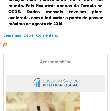
B
d
posição ruim relativamente ao restante do
mundo. País fica atrás apenas da Turquia na
e
R
OCDE. Dados mensais revelam piora
b
acelerada, com o indicador a ponto de passar
E
máxima de agosto de 2016.
u
s
Leia mais
s
Deixar Comentário
o
c
b
a
r
e
T
a
x
a
d
e
d
e
s