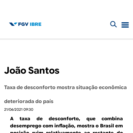
F
B
o
l
r
m
o
João Santos
u
g
l
Taxa de desconforto mostra situação econômica
d
á
deteriorada do país
r
o
21/06/2021 09:30
i
I
A taxa de desconforto, que combina
o
desemprego com inflação, mostra o Brasil em