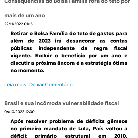
g
Consequências do Bolsa Família fora do teto por
r
r
v
e
o
a
e
e
d
v
d
mais de um ano
O
r
e
e
o
22/11/2022 01:15
q
n
a
r
u
u
o
u
Retirar o Bolsa Família do teto de gastos para
n
r
e
s
m
além de 2023 irá desancorar as contas
o
a
a
e
e
públicas independente da regra fiscal
a
e
p
r
n
vigente. Excluir o benefício por um ano e
i
s
r
i
t
discutir a próxima âncora é a estratégia ótima
n
t
e
a
o
no momento.
d
a
n
i
d
a
b
d
g
e
Leia mais
s
Deixar Comentário
t
i
e
u
j
o
e
l
m
a
u
b
m
i
o
Brasil e sua incômoda vulnerabilidade fiscal
l
r
r
u
z
s
a
o
06/10/2022 12:30
e
m
a
e
L
s
C
l
ç
Após resolver problema de déficits gêmeos
o
u
o
o
ã
no primeiro mandato de Lula, País voltou a
q
l
n
n
o
déficit primário estrutural em 2010.