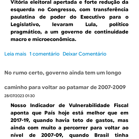
a
Vitória eleitoral apertada e forte redução da
n
n
esquerda no Congresso, com transferência
a
o
paulatina de poder do Executivo para o
p
s
Legislativo, levaram Lula, político
o
d
pragmático, a um governo de continuidade
l
o
macro e microeconômica.
í
P
t
l
Leia mais
s
1 comentário
Deixar Comentário
i
a
o
c
n
b
a
o
No rumo certo, governo ainda tem um longo
r
f
R
e
i
e
caminho para voltar ao patamar de 2007-2009
P
s
a
28/07/2023 01:30
o
c
l
r
a
Nosso Indicador de Vulnerabilidade Fiscal
:
q
l
aponta que País hoje está melhor que em
d
u
e
2017-19, quando havia teto de gastos, mas
e
e
a
ainda com muito a percorrer para voltar ao
s
a
c
nível de 2007-09, quando Brasil tinha
a