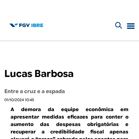
F
B
o
l
r
m
o
Lucas Barbosa
u
g
l
Entre a cruz e a espada
d
á
01/10/2024 10:45
r
o
A demora da equipe econômica em
i
apresentar medidas eficazes para conter o
I
aumento das despesas obrigatórias e
o
recuperar a credibilidade fiscal apenas