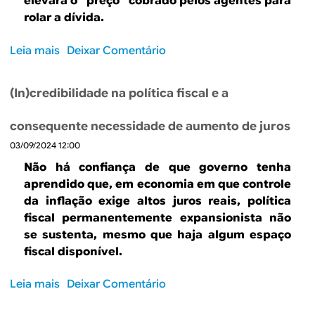
B
d
elevará o “preço” cobrado pelos agentes para
rolar a dívida.
e
R
b
Leia mais
s
Deixar Comentário
E
o
u
b
(In)credibilidade na política fiscal e a
s
r
e
c
consequente necessidade de aumento de juros
E
a
03/09/2024 12:00
n
t
Não há confiança de que governo tenha
r
aprendido que, em economia em que controle
e
da inflação exige altos juros reais, política
a
fiscal permanentemente expansionista não
c
se sustenta, mesmo que haja algum espaço
r
fiscal disponível.
u
z
Leia mais
s
Deixar Comentário
e
o
a