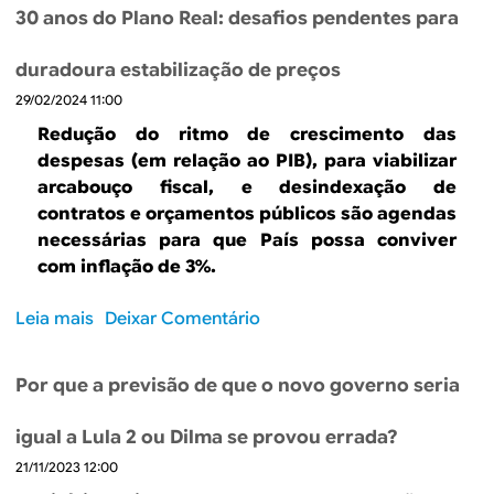
b
e
30 anos do Plano Real: desafios pendentes para
r
s
e
p
duradoura estabilização de preços
(
a
29/02/2024 11:00
I
d
n
Redução do ritmo de crescimento das
a
)
despesas (em relação ao PIB), para viabilizar
c
arcabouço fiscal, e desindexação de
r
contratos e orçamentos públicos são agendas
e
necessárias para que País possa conviver
d
com inflação de 3%.
i
b
Leia mais
s
Deixar Comentário
i
o
l
b
i
Por que a previsão de que o novo governo seria
r
d
e
a
igual a Lula 2 ou Dilma se provou errada?
3
d
21/11/2023 12:00
0
e