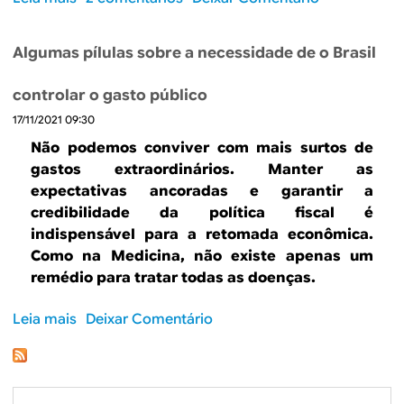
m
a
i
v
a
o
í
o
n
o
d
b
l
p
c
Algumas pílulas sobre a necessidade de o Brasil
a
a
r
i
a
ô
r
?
e
a
t
m
controlar o gasto público
c
A
f
a
o
a
17/11/2021 09:30
s
o
m
d
b
p
r
a
Não podemos conviver com mais surtos de
a
o
r
a
r
gastos extraordinários. Manter as
v
u
o
d
d
expectativas ancoradas e garantir a
u
ç
p
o
e
credibilidade da política fiscal é
l
o
o
t
2
indispensável para a retomada econômica.
n
f
s
e
0
Como na Medicina, não existe apenas um
e
i
t
t
0
remédio para tratar todas as doenças.
r
s
a
o
7
a
c
s
p
-
Leia mais
s
Deixar Comentário
b
a
p
o
2
o
i
l
ú
r
0
b
l
?
b
m
0
r
i
l
a
9
e
d