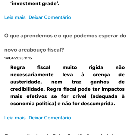
p
o
‘investment grade’.
f
r
n
i
e
s
Leia mais
s
Deixar Comentário
o
v
e
o
s
i
q
b
p
s
O que aprendemos e o que podemos esperar do
u
r
e
ã
e
e
n
o
n
novo arcabouço fiscal?
N
d
d
t
14/04/2023 11:15
o
e
e
e
r
n
Regra fiscal muito rígida não
q
n
u
t
necessariamente leva à crença de
u
e
m
e
austeridade, nem traz ganhos de
e
c
o
s
credibilidade. Regra fiscal pode ter impactos
o
e
c
p
mais efetivos se for crível (adequada à
n
s
e
a
economia política) e não for descumprida.
o
s
r
r
v
i
t
a
Leia mais
s
Deixar Comentário
o
d
o
d
o
g
a
,
u
b
o
d