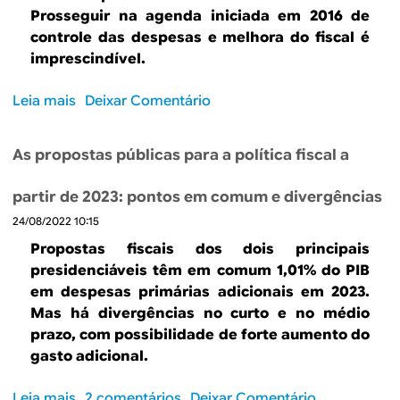
u
a
s
g
d
Prosseguir na agenda iniciada em 2016 de
e
2
e
o
e
controle das despesas e melhora do fiscal é
p
o
q
c
p
imprescindível.
o
u
u
a
r
d
D
ê
m
e
Leia mais
s
Deixar Comentário
e
i
n
i
ç
o
m
l
c
n
o
b
o
m
i
As propostas públicas para a política fiscal a
h
s
r
s
a
a
o
e
e
s
s
partir de 2023: pontos em comum e divergências
p
B
s
e
d
a
24/08/2022 10:15
r
p
p
o
r
a
e
r
Propostas fiscais dos dois principais
B
a
s
r
o
presidenciáveis têm em comum 1,01% do PIB
o
v
i
a
v
em despesas primárias adicionais em 2023.
l
o
l
r
o
Mas há divergências no curto e no médio
s
l
e
d
u
prazo, com possibilidade de forte aumento do
a
t
s
o
e
gasto adicional.
F
a
u
n
r
a
r
a
o
r
Leia mais
s
2 comentários
Deixar Comentário