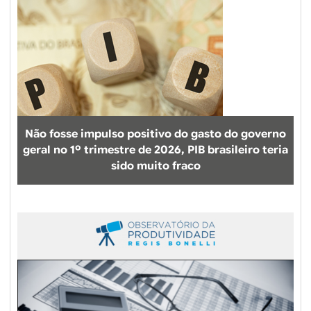
r
a
l
i
s
m
o
c
Não fosse impulso positivo do gasto do governo
o
geral no 1º trimestre de 2026, PIB brasileiro teria
m
sido muito fraco
p
e
t
i
t
i
v
o
a