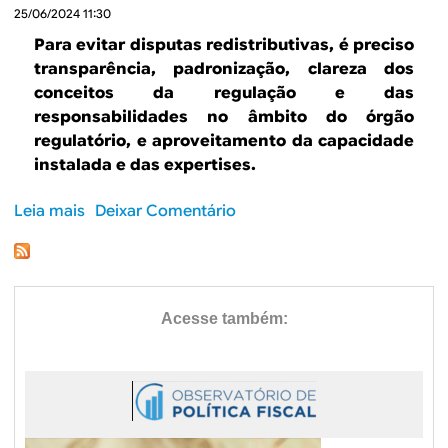
B
d
25/06/2024 11:30
e
R
Para evitar disputas redistributivas, é preciso
b
transparência, padronização, clareza dos
E
conceitos da regulação e das
u
responsabilidades no âmbito do órgão
s
regulatório, e aproveitamento da capacidade
instalada e das expertises.
c
a
Leia mais
s
Deixar Comentário
o
b
r
e
D
o
f
e
d
e