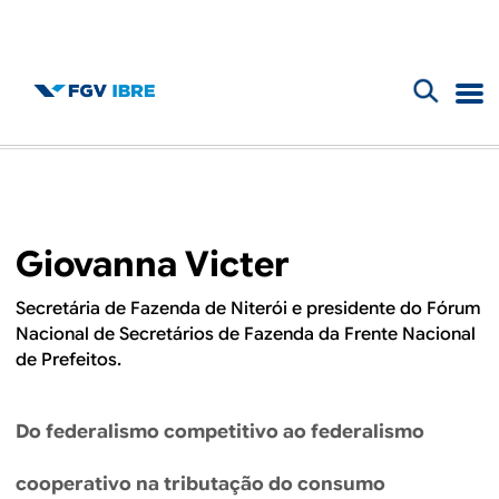
F
B
o
l
r
m
o
Giovanna Victer
u
g
l
Secretária de Fazenda de Niterói e presidente do Fórum
Nacional de Secretários de Fazenda da Frente Nacional
d
á
de Prefeitos.
r
o
i
Do federalismo competitivo ao federalismo
I
o
cooperativo na tributação do consumo