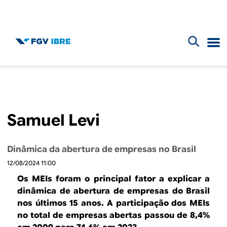
F
B
o
l
r
m
o
Samuel Levi
u
g
l
Dinâmica da abertura de empresas no Brasil
d
á
12/08/2024 11:00
r
o
Os MEIs foram o principal fator a explicar a
i
dinâmica de abertura de empresas do Brasil
I
nos últimos 15 anos. A participação dos MEIs
o
no total de empresas abertas passou de 8,4%