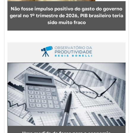
r
Não fosse impulso positivo do gasto do governo
t
geral no 1º trimestre de 2026, PIB brasileiro teria
u
sido muito fraco
r
a
d
e
e
m
p
r
e
s
a
s
n
o
B
r