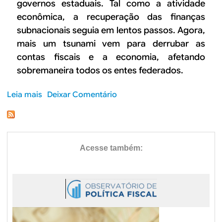
B
d
governos estaduais. Tal como a atividade
econômica, a recuperação das finanças
e
R
subnacionais seguia em lentos passos. Agora,
b
mais um tsunami vem para derrubar as
E
u
contas fiscais e a economia, afetando
s
sobremaneira todos os entes federados.
c
Leia mais
s
Deixar Comentário
a
o
b
r
e
R
e
s
p
o
s
t