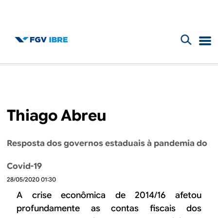
F
B
o
l
r
m
o
Thiago Abreu
u
g
l
Resposta dos governos estaduais à pandemia do
d
á
Covid-19
r
o
28/05/2020 01:30
i
I
A crise econômica de 2014/16 afetou
o
profundamente as contas fiscais dos