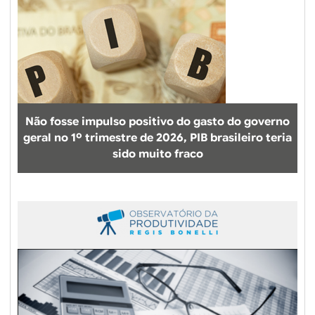
a
d
o
s
g
o
v
Não fosse impulso positivo do gasto do governo
e
geral no 1º trimestre de 2026, PIB brasileiro teria
r
sido muito fraco
n
o
s
e
s
t
a
d
u
a