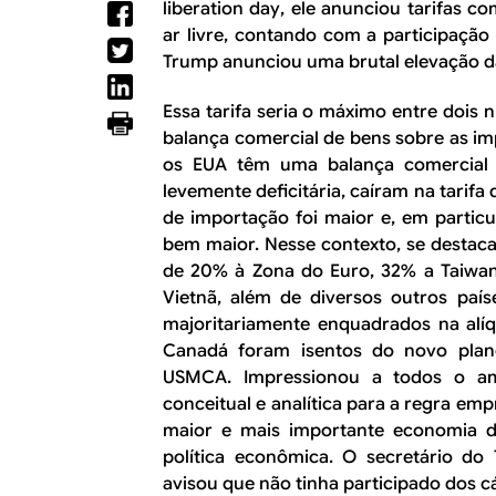
liberation day
, ele anunciou tarifas c
l
E
ar livre, contando com a participação
Trump anunciou uma brutal elevação da
Essa tarifa seria o máximo entre dois
balança comercial de bens sobre as im
os EUA têm uma balança comercial d
levemente deficitária, caíram na tarifa
de importação foi maior e, em particula
bem maior. Nesse contexto, se destaca
de 20% à Zona do Euro, 32% a Taiwan
Vietnã, além de diversos outros país
majoritariamente enquadrados na alí
Canadá foram isentos do novo plano
USMCA. Impressionou a todos o a
conceitual e analítica para a regra em
maior e mais importante economia
política econômica. O secretário do 
avisou que não tinha participado dos cá