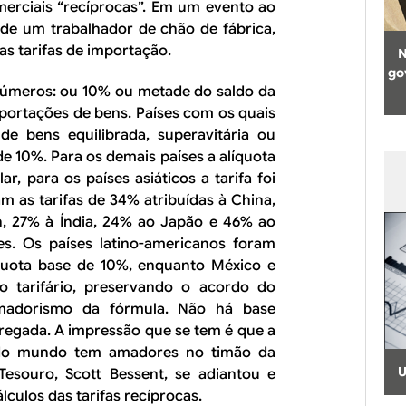
omerciais “recíprocas”. Em um evento ao
 de um trabalhador de chão de fábrica,
s tarifas de importação.
N
go
 números: ou 10% ou metade do saldo da
portações de bens. Países com os quais
e bens equilibrada, superavitária ou
 de 10%. Para os demais países a alíquota
r, para os países asiáticos a tarifa foi
m as tarifas de 34% atribuídas à China,
, 27% à Índia, 24% ao Japão e 46% ao
es. Os países latino-americanos foram
quota base de 10%, enquanto México e
 tarifário, preservando o acordo do
madorismo da fórmula. Não há base
pregada. A impressão que se tem é que a
 do mundo tem amadores no timão da
U
Tesouro, Scott Bessent, se adiantou e
lculos das tarifas recíprocas.