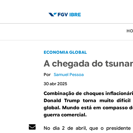
B
M
H
e
l
n
o
ECONOMIA GLOBAL
u
A chegada do tsuna
p
g
r
Samuel Pessoa
d
i
30 abr 2025
o
n
Combinação de choques inflacionário
Donald Trump torna muito difícil
c
I
global. Mundo está em compasso de
i
B
guerra comercial.
p
R
No dia 2 de abril, que o presiden
a