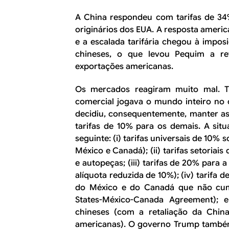
A China respondeu com tarifas de 34
originários dos EUA. A resposta americ
e a escalada tarifária chegou à impos
chineses, o que levou Pequim a re
exportações americanas.
Os mercados reagiram muito mal. T
comercial jogava o mundo inteiro no 
decidiu, consequentemente, manter as 
tarifas de 10% para os demais. A sit
seguinte: (i) tarifas universais de 10% 
México e Canadá); (ii) tarifas setoriai
e autopeças; (iii) tarifas de 20% para 
alíquota reduzida de 10%); (iv) tarifa
do México e do Canadá que não cum
States-México-Canada Agreement); 
chineses (com a retaliação da Chin
americanas). O governo Trump também 