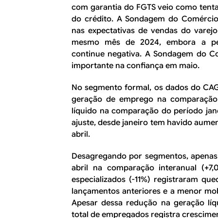
com garantia do FGTS veio como tenta
do crédito. A Sondagem do Comércio
nas expectativas de vendas do varej
mesmo mês de 2024, embora a pe
continue negativa. A Sondagem do C
importante na confiança em maio.
No segmento formal, os dados do CAG
geração de emprego na comparação 
líquido na comparação do período jan
ajuste, desde janeiro tem havido aume
abril.
Desagregando por segmentos, apenas a
abril na comparação interanual (+7,0
especializados (-11%) registraram que
lançamentos anteriores e a menor mob
Apesar dessa redução na geração líqu
total de empregados registra crescime