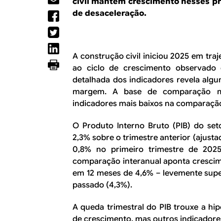
R
civil mantém crescimento nesses pr
a
de desaceleração.
l
E
A construção civil iniciou 2025 em tra
ao ciclo de crescimento observado 
detalhada dos indicadores revela algu
margem. A base de comparação ma
indicadores mais baixos na comparação
O Produto Interno Bruto (PIB) do se
2,3% sobre o trimestre anterior (ajust
0,8% no primeiro trimestre de 202
comparação interanual aponta cresci
em 12 meses de 4,6% – levemente sup
passado (4,3%).
A queda trimestral do PIB trouxe a hip
de crescimento, mas outros indicadore