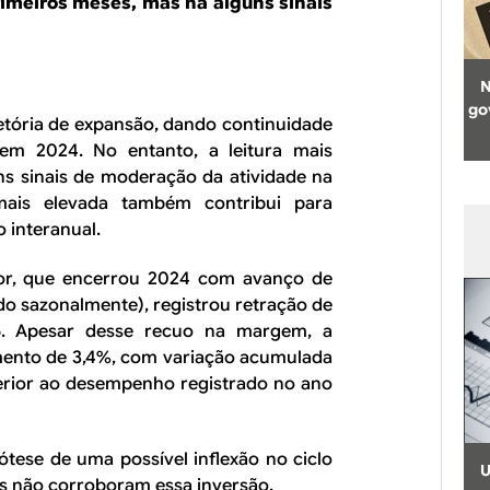
imeiros meses, mas há alguns sinais
N
go
jetória de expansão, dando continuidade
em 2024. No entanto, a leitura mais
ns sinais de moderação da atividade na
is elevada também contribui para
 interanual.
tor, que encerrou 2024 com avanço de
ado sazonalmente), registrou retração de
5. Apesar desse recuo na margem, a
mento de 3,4%, com variação acumulada
erior ao desempenho registrado no ano
ótese de uma possível inflexão no ciclo
U
s não corroboram essa inversão.