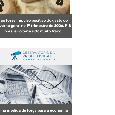
b
u
s
ão fosse impulso positivo do gasto do
c
verno geral no 1º trimestre de 2026, PIB
brasileiro teria sido muito fraco
a
ma medida de força para a economia