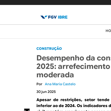
B
M
H
e
l
n
o
CONSTRUÇÃO
u
Desempenho da cons
p
g
2025: arrefecimento
r
d
moderada
i
o
n
Ana Maria Castelo
c
I
30 jun 2025
i
Apesar de restrições, setor tend
B
p
inferior ao de 2024. Os indicadores