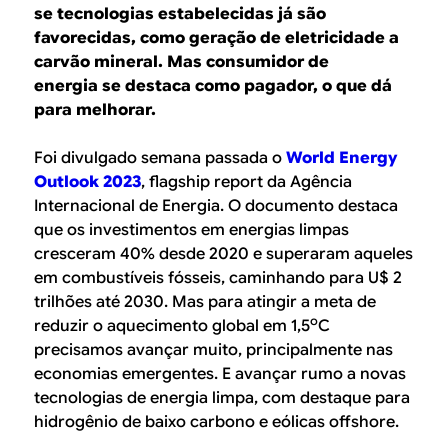
B
d
se tecnologias estabelecidas já são
e
favorecidas, como geração de eletricidade a
R
carvão mineral. Mas consumidor de
b
energia se destaca como pagador, o que dá
E
u
para melhorar.
s
Foi divulgado semana passada o
World Energy
c
Outlook 2023
,
flagship report
da Agência
Internacional de Energia. O documento destaca
a
que os investimentos em energias limpas
cresceram 40% desde 2020 e superaram aqueles
em combustíveis fósseis, caminhando para U$ 2
trilhões até 2030. Mas para atingir a meta de
o
reduzir o aquecimento global em 1,5
C
precisamos avançar muito, principalmente nas
economias emergentes. E avançar rumo a novas
tecnologias de energia limpa, com destaque para
hidrogênio de baixo carbono e eólicas offshore.