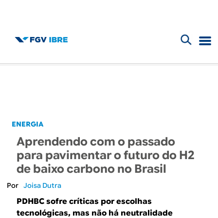
F
B
o
l
r
m
o
u
g
ENERGIA
l
Aprendendo com o passado
d
á
para pavimentar o futuro do H2
r
de baixo carbono no Brasil
o
i
Joisa Dutra
I
o
PDHBC sofre críticas por escolhas
tecnológicas, mas não há neutralidade