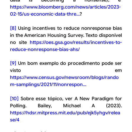
data is becoming a nonsense); e
https://www.bloomberg.com/news/articles/2023-
02-15/us-economic-data-thre...
?
[8]
Using incentives to reduce nonresponse bias
in the American Housing Survey.
Texto disponível
no site
https://oes.gsa.gov/results/incentives-to-
reduce-nonresponse-bias-ahs/
[9]
Um bom exemplo do procedimento pode ser
visto em
https://www.census.gov/newsroom/blogs/rando
m-samplings/2021/11/nonrespon...
[10]
Sobre esse tópico, ver
A New Paradigm for
Polling
. Bailey, Michael A (2023).
https://hdsr.mitpress.mit.edu/pub/ejk5yhgv/relea
se/4