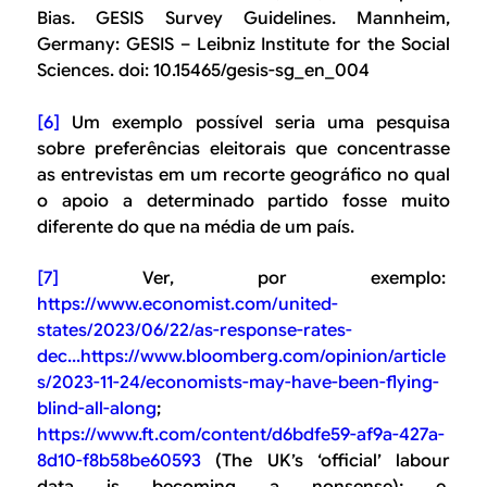
Bias. GESIS Survey Guidelines. Mannheim,
Germany: GESIS – Leibniz Institute for the Social
Sciences. doi: 10.15465/gesis-sg_en_004
[6]
Um exemplo possível seria uma pesquisa
sobre preferências eleitorais que concentrasse
as entrevistas em um recorte geográfico no qual
o apoio a determinado partido fosse muito
diferente do que na média de um país.
[7]
Ver, por exemplo:
https://www.economist.com/united-
states/2023/06/22/as-response-rates-
dec...
https://www.bloomberg.com/opinion/article
s/2023-11-24/economists-may-have-been-flying-
blind-all-along
;
https://www.ft.com/content/d6bdfe59-af9a-427a-
8d10-f8b58be60593
(The UK’s ‘official’ labour