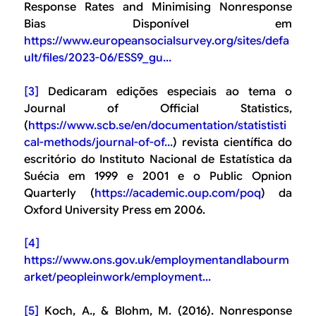
Response Rates and Minimising N
onresponse
Bias Disponível em
https://www.europeansocialsurvey.org/sites/defa
ult/files/2023-06/ESS9_gu...
[3]
Dedicaram edições especiais ao tema o
Journal of Official Statistics
,
(
https://www.scb.se/en/documentation/statististi
cal-methods/journal-of-of...
) revista científica do
escritório do Instituto Nacional de Estatística da
Suécia em 1999 e 2001 e o
Public Opnion
Quarterly
(
https://academic.oup.com/poq
) da
Oxford University Press
em 2006.
[4]
https://www.ons.gov.uk/employmentandlabourm
arket/peopleinwork/employment...
[5]
Koch, A., & Blohm, M. (2016). Nonresponse