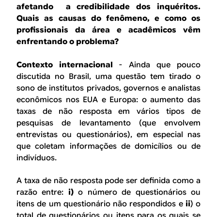
B
d
afetando a credibilidade dos inquéritos.
e
Quais as causas do fenômeno, e como os
R
profissionais da área e acadêmicos vêm
b
enfrentando o problema?
E
u
Contexto internacional
- Ainda que pouco
s
discutida no Brasil, uma questão tem tirado o
c
sono de institutos privados, governos e analistas
econômicos nos EUA e Europa: o aumento das
a
taxas de não resposta em vários tipos de
pesquisas de levantamento
(que envolvem
entrevistas ou questionários), em especial nas
que coletam informações de domicílios ou de
indivíduos.
A taxa de não resposta pode ser definida como a
razão entre:
i)
o número de questionários ou
itens de um questionário não respondidos e
ii
) o
total de questionários ou itens para os quais se