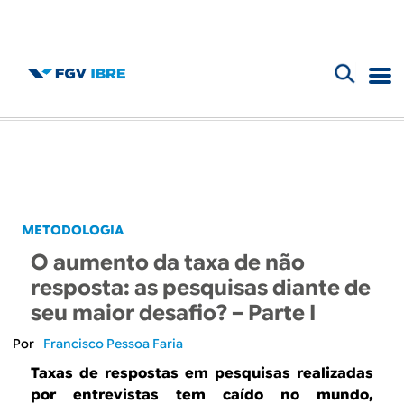
F
B
o
l
r
m
o
u
g
METODOLOGIA
l
O aumento da taxa de não
d
á
resposta: as pesquisas diante de
r
seu maior desafio? – Parte I
o
i
Francisco Pessoa Faria
I
o
Taxas de respostas em pesquisas realizadas
por entrevistas tem caído no mundo,