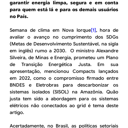
B
d
garantir energia limpa, segura e em conta
e
para quem está lá e para os demais usuários
R
no País.
b
E
u
Semana de clima em Nova Iorque
[1]
, hora de
avaliar o avanço no cumprimento dos SDGs
s
(Metas de Desenvolvimento Sustentável, na sigla
c
em inglês) rumo a 2030. O ministro Alexandre
Silveira, de Minas e Energia, prometeu um Plano
a
de Transição Energética Justa. Em sua
apresentação, mencionou
Compacts
lançados
em 2022, como o compromisso firmado entre
BNDES e Eletrobras para descarbonizar os
sistemas isolados (SISOL) na Amazônia. Quão
justa tem sido a abordagem para os sistemas
elétricos não conectados ao grid é tema deste
artigo.
Acertadamente, no Brasil, as políticas setoriais