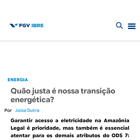
F
B
o
l
r
m
o
u
g
ENERGIA
l
Quão justa é nossa transição
d
á
energética?
r
o
Joisa Dutra
i
Garantir acesso a eletricidade na Amazônia
I
Legal é prioridade, mas também é essencial
o
atentar para os demais atributos do ODS 7: