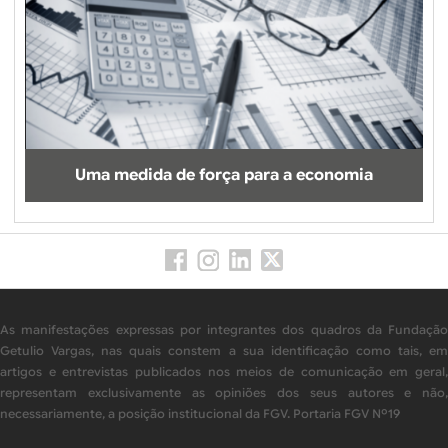
Uma medida de força para a economia
As manifestações expressas por integrantes dos quadros da Fundação
Getulio Vargas, nas quais constem a sua identificação como tais, em
artigos e entrevistas publicados nos meios de comunicação em geral,
representam exclusivamente as opiniões dos seus autores e não,
necessariamente, a posição institucional da FGV. Portaria FGV Nº19