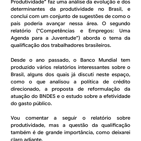
B
d
Produtividade” faz uma análise da evolução e dos
determinantes da produtividade no Brasil, e
e
R
conclui com um conjunto de sugestões de como o
b
país poderia avançar nessa área. O segundo
E
relatório (“Competências e Empregos: Uma
u
Agenda para a Juventude”) aborda o tema da
s
qualificação dos trabalhadores brasileiros.
c
Desde o ano passado, o Banco Mundial tem
a
produzido vários relatórios interessantes sobre o
Brasil, alguns dos quais já discuti neste espaço,
como o que analisou a política de crédito
direcionado, a proposta de reformulação da
atuação do BNDES e o estudo sobre a efetividade
do gasto público.
Vou comentar a seguir o relatório sobre
produtividade, mas a questão da qualificação
também é de grande importância, como deixarei
claro adiante.