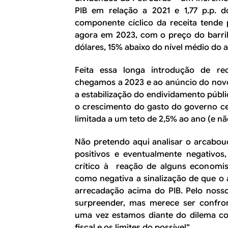
PIB em relação a 2021 e 1,77 p.p. d
componente cíclico da receita tende 
agora em 2023, com o preço do barril
dólares, 15% abaixo do nível médio do 
Feita essa longa introdução de rec
chegamos a 2023 e ao anúncio do novo 
a estabilização do endividamento públ
o crescimento do gasto do governo ce
limitada a um teto de 2,5% ao ano (e nã
Não pretendo aqui analisar o arcabouç
positivos e eventualmente negativo
crítico à reação de alguns economi
como negativa a sinalização de que o 
arrecadação acima do PIB. Pelo nosso
surpreender, mas merece ser confro
uma vez estamos diante do dilema colo
fiscal e os limites do possível”.