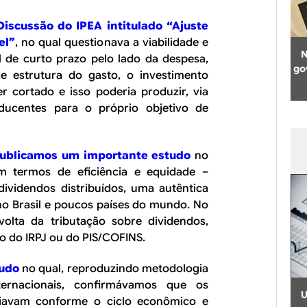
Discussão do IPEA intitulado “Ajuste
el”
, no qual questionava a viabilidade e
N
l de curto prazo pelo lado da despesa,
go
e estrutura do gasto, o investimento
er cortado e isso poderia produzir, via
oducentes para o próprio objetivo de
publicamos um importante estudo
no
m termos de eficiência e equidade –
dividendos distribuídos, uma autêntica
 no Brasil e poucos países do mundo. No
lta da tributação sobre dividendos,
 do IRPJ ou do PIS/COFINS.
tudo
no qual, reproduzindo metodologia
ernacionais, confirmávamos que os
U
ariavam conforme o ciclo econômico e