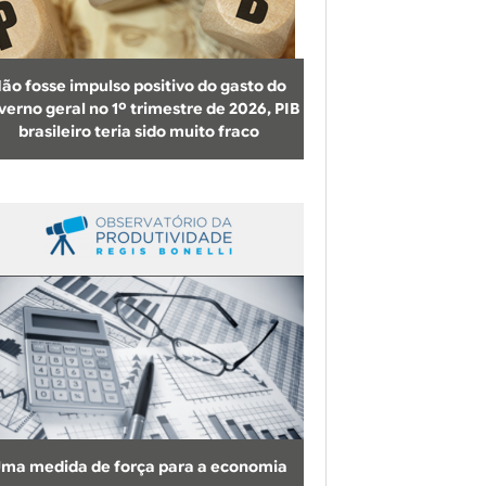
b
u
s
ão fosse impulso positivo do gasto do
c
verno geral no 1º trimestre de 2026, PIB
brasileiro teria sido muito fraco
a
ma medida de força para a economia