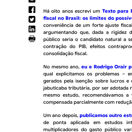
R
a
l
Há oito anos escrevi um
Texto para 
E
fiscal no Brasil: os limites do possív
conveniência de um forte ajuste fisca
argumentando que, dada a rigidez d
público seria o candidato natural a s
contração do PIB, efeitos contrapr
consolidação fiscal.
No mesmo ano,
eu e Rodrigo Orair 
qual explicitamos os problemas – e
gerados pela isenção sobre lucros e 
jabuticaba tributária, por ser adotada
mesmo estudo, recomendávamos a vo
compensada parcialmente com redução
Um ano depois,
publicamos outro es
de ponta aplicada em estudos int
multiplicadores do gasto público v