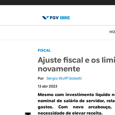
B
M
H
e
l
n
o
FISCAL
u
Ajuste fiscal e os lim
p
g
novamente
r
d
i
Sérgio Wulff Gobetti
o
n
13 abr 2023
c
I
Mesmo com investimento líquido n
i
nominal de salário de servidor, rel
B
gastos. Com novo arcabouço,
p
necessidade de elevar receita.