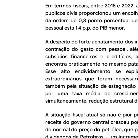
Em termos fiscais, entre 2018 e 2022, 
públicos civis proporcionou um encol
da ordem de 0,8 ponto porcentual do
pessoal está 1,4 p.p. do PIB menor.
A despeito do forte achatamento dos i
contração do gasto com pessoal, al
subsídios financeiros e creditícios
encontra praticamente no mesmo patam
Esse alto endividamento se expl
extraordinários que foram necessá
também pela situação de estagnação
por uma taxa média de crescimen
simultaneamente, redução estrutural d
A situação fiscal atual só não é pior 
receita do governo central cresceu po
do normal do preço do petróleo, que pr
dividendos da Petrobras – um incremen