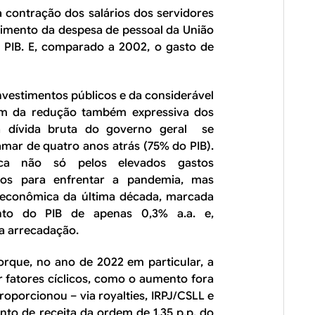
a contração dos salários dos servidores
himento da despesa de pessoal da União
 PIB. E, comparado a 2002, o gasto de
nvestimentos públicos e da considerável
ém da redução também expressiva dos
, a dívida bruta do governo geral se
ar de quatro anos atrás (75% do PIB).
ica não só pelos elevados gastos
rios para enfrentar a pandemia, mas
 econômica da última década, marcada
to do PIB de apenas 0,3% a.a. e,
a arrecadação.
porque, no ano de 2022 em particular, a
r fatores cíclicos, como o aumento fora
oporcionou – via royalties, IRPJ/CSLL e
to de receita da ordem de 1,35 p.p. do