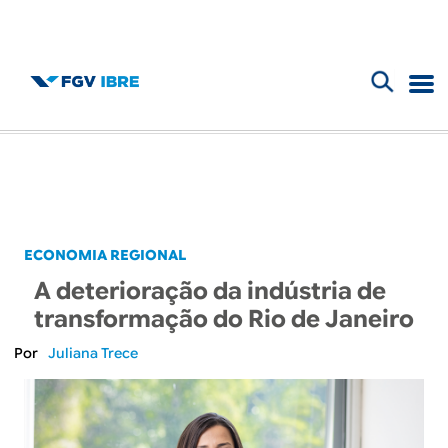
F
B
o
l
r
m
o
u
g
ECONOMIA REGIONAL
l
A deterioração da indústria de
d
á
transformação do Rio de Janeiro
r
o
Juliana Trece
i
I
o