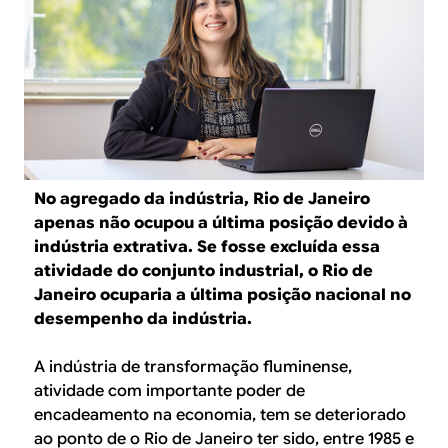
B
d
e
R
b
E
u
s
c
No agregado da indústria, Rio de Janeiro
a
apenas não ocupou a última posição devido à
indústria extrativa. Se fosse excluída essa
atividade do conjunto industrial, o Rio de
Janeiro ocuparia a última posição nacional no
desempenho da indústria.
A indústria de transformação fluminense,
atividade com importante poder de
encadeamento na economia, tem se deteriorado
ao ponto de o Rio de Janeiro ter sido, entre 1985 e