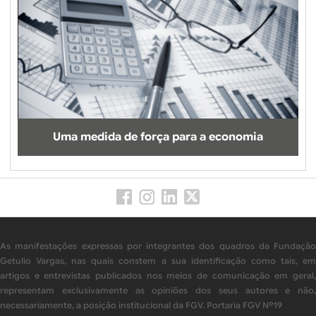
Uma medida de força para a economia
As manifestações expressas por integrantes dos quadros da Fundação
Getulio Vargas, nas quais constem a sua identificação como tais, em
artigos e entrevistas publicados nos meios de comunicação em geral,
representam exclusivamente as opiniões dos seus autores e não,
necessariamente, a posição institucional da FGV. Portaria FGV Nº19