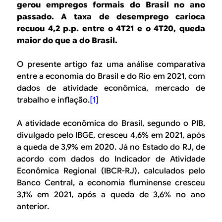
B
d
gerou empregos formais do Brasil no ano
e
passado. A taxa de desemprego carioca
R
recuou 4,2 p.p. entre o 4T21 e o 4T20, queda
b
maior do que a do Brasil.
E
u
O presente artigo faz uma análise comparativa
s
entre a economia do Brasil e do Rio em 2021, com
c
dados de atividade econômica, mercado de
trabalho e inflação.
[1]
a
A atividade econômica do Brasil, segundo o PIB,
divulgado pelo IBGE, cresceu 4,6% em 2021, após
a queda de 3,9% em 2020. Já no Estado do RJ, de
acordo com dados do Indicador de Atividade
Econômica Regional (IBCR-RJ), calculados pelo
Banco Central, a economia fluminense cresceu
3,1% em 2021, após a queda de 3,6% no ano
anterior.