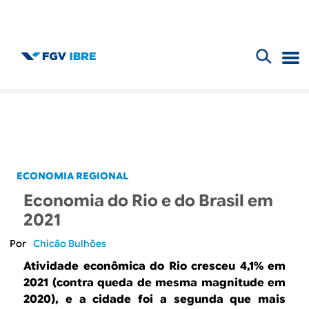
F
B
o
l
r
m
o
u
g
ECONOMIA REGIONAL
l
Economia do Rio e do Brasil em
d
á
2021
r
o
Chicão Bulhões
i
Atividade econômica do Rio cresceu 4,1% em
I
2021 (contra queda de mesma magnitude em
o
2020), e a cidade foi a segunda que mais