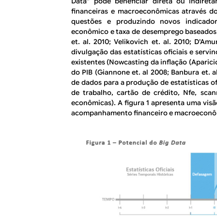
Data
” pode beneficiar direta ou indire
financeiras e macroeconômicas através do
questões e produzindo novos indicador
econômico e taxa de desemprego baseados
et. al.
2010; Velikovich
et. al.
2010; D'Amur
divulgação das estatísticas oficiais e serv
existentes (
Nowcasting
da inflação (Aparic
do PIB (Giannone
et. al
2008; Banbura
et. a
de dados para a produção de estatísticas ofi
de trabalho, cartão de crédito, Nfe, scan
econômicas). A figura 1 apresenta uma visã
acompanhamento financeiro e macroeconô