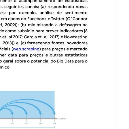
tamente o acompanhamento de estatísticas
s seguintes canais: (a) respondendo novas
es; por exemplo, análise de sentimento
 em dados do Facebook e Twitter (O´Connor
i, 2009)); (b) minimizando a defasagem na
indo como subsídio para prever indicadores já
io
et. al
2017; Garcia
et. al.
2017) e
Nowcasting
l
. 2013)) e, (c) fornecendo fontes inovadoras
ciais (
web scraping
)
para preços e mercado
ner data para preços e outras estatísticas
o geral sobre o potencial do
Big Data
para o
mico.