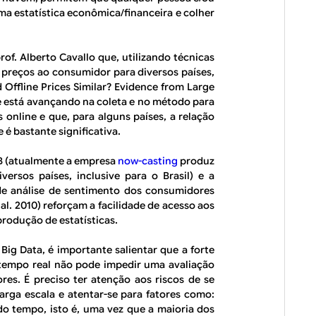
ma estatística econômica/financeira e colher
f. Alberto Cavallo que, utilizando técnicas
 preços ao consumidor para diversos países,
 Offline Prices Similar? Evidence from Large
e está avançando na coleta e no método para
os
online
e que, para alguns países, a relação
e
é bastante significativa.
B (atualmente a empresa
now-casting
produz
ersos países, inclusive para o Brasil) e a
de análise de sentimento dos consumidores
al. 2010) reforçam a facilidade de acesso aos
rodução de estatísticas.
ig Data, é importante salientar que a forte
tempo real não pode impedir uma avaliação
res. É preciso ter atenção aos riscos de se
arga escala e atentar-se para fatores como:
o tempo, isto é, uma vez que a maioria dos