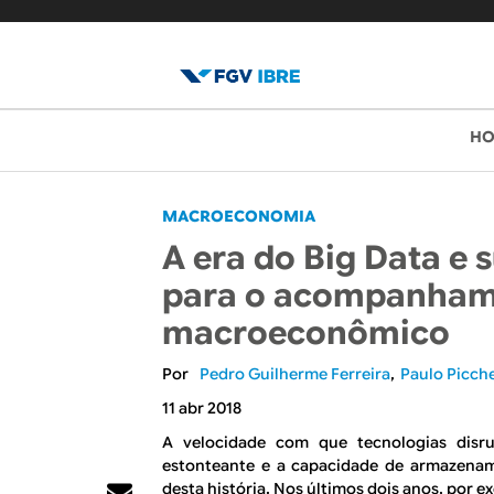
B
M
H
e
l
n
o
MACROECONOMIA
u
A era do Big Data e 
p
g
para o acompanha
r
d
macroeconômico
i
o
n
Pedro Guilherme Ferreira
Paulo Picche
c
I
11 abr 2018
i
A velocidade com que tecnologias disru
B
p
estonteante e a capacidade de armazena
desta história. Nos últimos dois anos, por