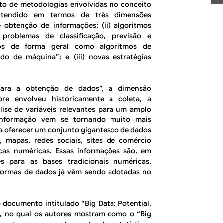
to de metodologias envolvidas no conceito
ntendido em termos de três dimensões
 obtenção de informações; (ii) algoritmos
problemas de classificação, previsão e
os de forma geral como algoritmos de
ado de máquina”; e (iii)
novas estratégias
ara a obtenção de dados”, a dimensão
pre envolveu historicamente a coleta, a
ise de variáveis relevantes para um amplo
informação vem se tornando muito mais
a a oferecer um conjunto gigantesco de dados
s, mapas, redes sociais, sites de comércio
ticas numéricas. Essas informações são, em
s para as bases tradicionais numéricas.
es formas de dados já vêm sendo adotadas no
o documento intitulado “
Big Data: Potential,
]
, no qual os autores mostram como o “
Big