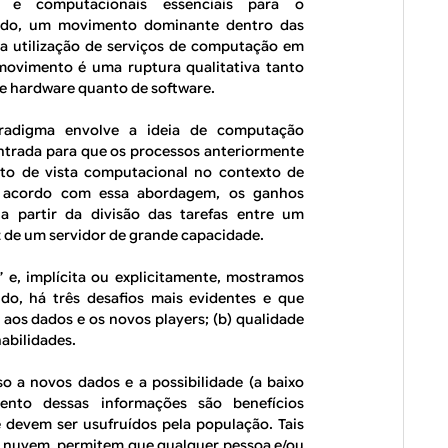
s e computacionais essenciais para o
tido, um movimento dominante dentro das
a utilização de serviços de computação em
ovimento é uma ruptura qualitativa tanto
de hardware quanto de software.
radigma envolve a ideia de computação
ontrada para que os processos anteriormente
to de vista computacional no contexto de
e acordo com essa abordagem, os ganhos
a partir da divisão das tarefas entre um
 de um servidor de grande capacidade.
 e, implícita ou explicitamente, mostramos
do, há três desafios mais evidentes e que
o aos dados e os novos
players
; (
b
) qualidade
habilidades.
o a novos dados e a possibilidade (a baixo
nto dessas informações são benefícios
 devem ser usufruídos pela população. Tais
 nuvem, permitem que qualquer pessoa e/ou