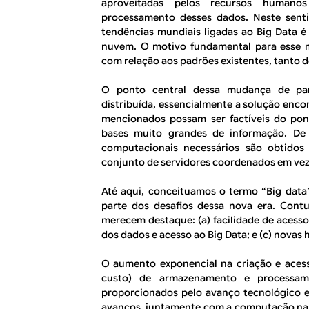
aproveitadas pelos recursos humano
processamento desses dados. Neste sen
tendências mundiais ligadas ao
Big Data
é 
nuvem. O motivo fundamental para esse m
com relação aos padrões existentes, tanto 
O ponto central dessa mudança de pa
distribuída, essencialmente a solução enc
mencionados possam ser factíveis do pon
bases muito grandes de informação. D
computacionais necessários são obtidos 
conjunto de servidores coordenados em vez
Até aqui, conceituamos o termo “Big data”
parte dos desafios dessa nova era. Contu
merecem destaque: (
a
) facilidade de acess
dos dados e acesso ao
Big Data
; e (
c
) novas 
O aumento exponencial na criação e acess
custo) de armazenamento e processame
proporcionados pelo avanço tecnológico e
avanços, juntamente com a computação na