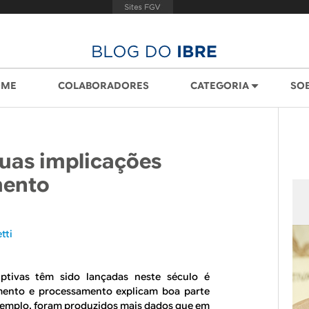
OME
COLABORADORES
CATEGORIA
SO
suas implicações
mento
tti
ptivas têm sido lançadas neste século é
mento e processamento explicam boa parte
 exemplo, foram produzidos mais dados que em