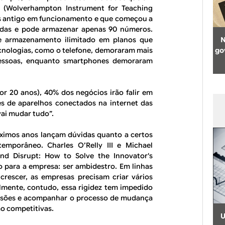
 (
Wolverhampton Instrument for Teaching
s antigo em funcionamento e que começou a
ladas e pode armazenar apenas 90 números.
 armazenamento ilimitado em planos que
N
cnologias, como o telefone, demoraram mais
go
pessoas, enquanto
smartphones
demoraram
 20 anos), 40% dos negócios irão falir em
es de aparelhos conectados na internet das
vai mudar tudo”.
óximos anos lançam dúvidas quanto a certos
mporâneo. Charles O’Relly III e Michael
nd Disrupt: How to Solve the Innovator's
 para a empresa: ser ambidestro. Em linhas
crescer, as empresas precisam criar vários
lmente, contudo, essa rigidez tem impedido
cisões e acompanhar o processo de mudança
o competitivas.
U