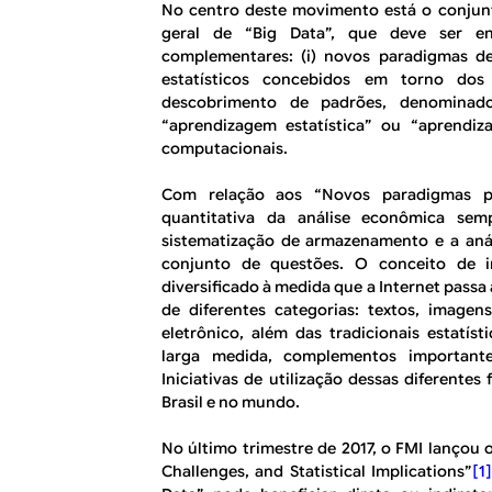
No centro deste movimento está o conjun
geral de “
Big Data
”, que deve ser e
complementares: (i) novos paradigmas de
estatísticos concebidos em torno dos 
descobrimento de padrões, denominad
“aprendizagem estatística” ou “aprendiz
computacionais.
Com relação aos “Novos paradigmas p
quantitativa da análise econômica sem
sistematização de armazenamento e a anál
conjunto de questões. O conceito de 
diversificado à medida que a Internet pass
de diferentes categorias: textos, imagen
eletrônico, além das tradicionais estatís
larga medida, complementos importante
Iniciativas de utilização dessas diferent
Brasil e no mundo.
No último trimestre de 2017, o FMI lançou 
Challenges, and Statistical Implications
”
[1