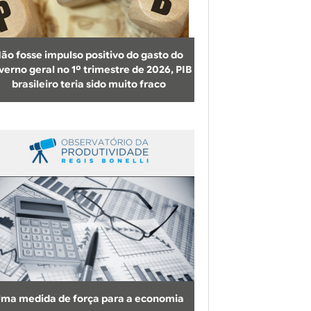
b
u
s
ão fosse impulso positivo do gasto do
c
verno geral no 1º trimestre de 2026, PIB
brasileiro teria sido muito fraco
a
ma medida de força para a economia