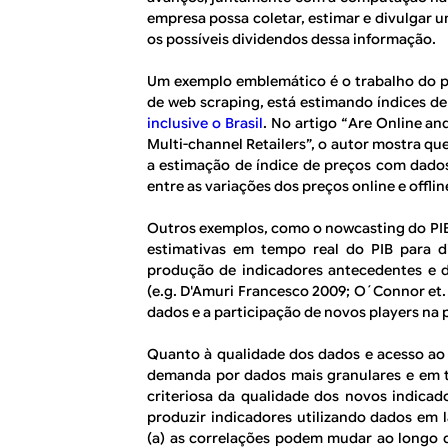
empresa possa coletar, estimar e divulgar u
os possíveis dividendos dessa informação.
Um exemplo emblemático é o trabalho do pro
de
web scraping,
está estimando índices de
inclusive o Brasil
. No artigo “
Are Online and
Multi-channel Retailers
”, o autor mostra qu
a estimação de índice de preços com dad
entre as variações dos preços
online
e
offlin
Outros exemplos, como o
nowcasting
do PI
estimativas em tempo real do PIB para div
produção de indicadores antecedentes e 
(e.g. D'Amuri Francesco 2009; O´Connor et. 
dados e a participação de novos
players
na p
Quanto à qualidade dos dados e acesso ao B
demanda por dados mais granulares e em 
criteriosa da qualidade dos novos indicado
produzir indicadores utilizando dados em l
(a) as correlações podem mudar ao longo d