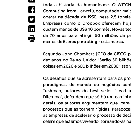
R
a
toda a história da humanidade. O WITCH
l
Computing from Harwell
), computador mai
E
operar na década de 1950, pesa 2,5 tone
Empresas como o
Dropbox
oferecem hoje
custam menos de US$ 10 por mês. Novas te
de 70 anos para atingir 50 milhões de 
menos de 5 anos para atingir esta marca.
Segundo John Chambers (CEO da CISCO por
dez anos no Reino Unido: “Serão 50 bilhõ
coisas em 2020 e 500 bilhões em 2030; isso 
Os desafios que se apresentam para os pr
paradigmas do mundo de negócios conte
Tushman, autores do best seller “
Lead a
Dilemma
”, defendem que só há um caminho
gerais, os autores argumentam que, para 
processos que as tornem rígidas. Paradoxa
as empresas de acelerar o processo de de
célere que estamos vivendo, tornando-as nã