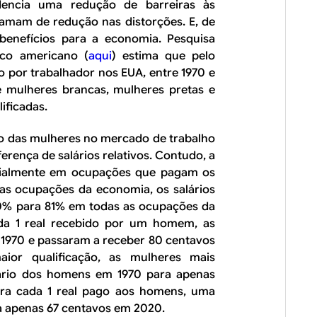
encia uma redução de barreiras às
amam de redução nas distorções. E, de
 benefícios para a economia. Pesquisa
ico americano (
aqui
) estima que pelo
por trabalhador nos EUA, entre 1970 e
e mulheres brancas, mulheres pretas e
ificadas.
ão das mulheres no mercado de trabalho
rença de salários relativos. Contudo, a
ecialmente em ocupações que pagam os
 as ocupações da economia, os salários
50% para 81% em todas as ocupações da
ada 1 real recebido por um homem, as
1970 e passaram a receber 80 centavos
or qualificação, as mulheres mais
lário dos homens em 1970 para apenas
ra cada 1 real pago aos homens, uma
a apenas 67 centavos em 2020.