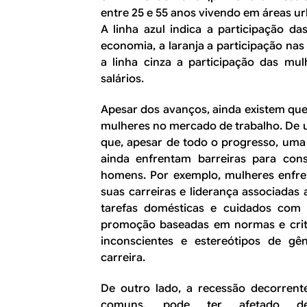
entre 25 e 55 anos vivendo em áreas u
A linha azul indica a participação 
economia, a laranja a participação na
a linha cinza a participação das m
salários.
Apesar dos avanços, ainda existem que
mulheres no mercado de trabalho. De u
que, apesar de todo o progresso, uma
ainda enfrentam barreiras para con
homens. Por exemplo, mulheres enfre
suas carreiras e liderança associadas
tarefas domésticas e cuidados com a
promoção baseadas em normas e crité
inconscientes e estereótipos de gê
carreira.
De outro lado, a recessão decorrent
comuns, pode ter afetado des