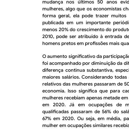
mudança nos últimos 50 anos evid
mulheres, algo que os economistas ch
forma geral, ela pode trazer muitos
publicada em um importante periód
menos 20% do crescimento do produto 
2010, pode ser atribuído à entrada d
homens pretos em profissões mais qual
O aumento significativo da participaç
foi acompanhado por diminuição da dife
diferença continua substantiva, esp
maiores salários. Considerando todas
relativos das mulheres passaram de 
economia. Isso significa que para c
mulheres recebiam apenas metade em 
em 2020. Já em ocupações de mai
qualificadas passaram de 56% do sa
67% em 2020. Ou seja, em média, pa
mulher em ocupações similares recebi