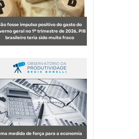
b
u
s
ão fosse impulso positivo do gasto do
c
verno geral no 1º trimestre de 2026, PIB
brasileiro teria sido muito fraco
a
ma medida de força para a economia