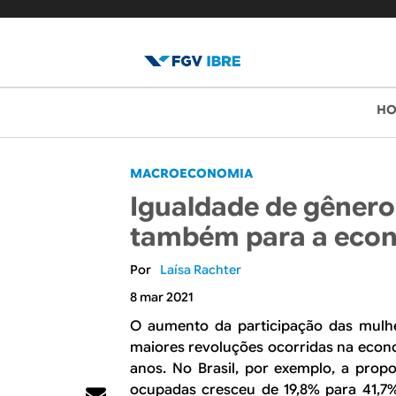
B
M
H
e
l
n
o
MACROECONOMIA
u
Igualdade de gênero 
p
g
também para a eco
r
d
i
Laísa Rachter
o
n
8 mar 2021
c
I
O aumento da participação das mulhe
i
maiores revoluções ocorridas na econ
B
anos. No Brasil, por exemplo, a prop
p
ocupadas cresceu de 19,8% para 41,7