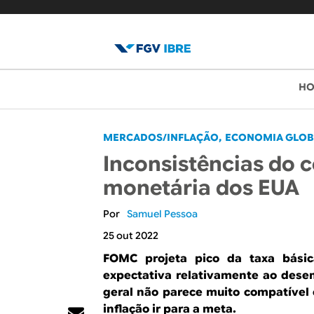
B
M
H
e
l
n
o
MERCADOS/INFLAÇÃO
ECONOMIA GLOB
u
Inconsistências do c
p
g
monetária dos EUA
r
d
i
Samuel Pessoa
o
n
25 out 2022
c
I
FOMC projeta pico da taxa bási
i
expectativa relativamente ao des
B
geral não parece muito compatível 
p
inflação ir para a meta.