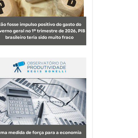
b
u
s
ão fosse impulso positivo do gasto do
c
verno geral no 1º trimestre de 2026, PIB
brasileiro teria sido muito fraco
a
ma medida de força para a economia