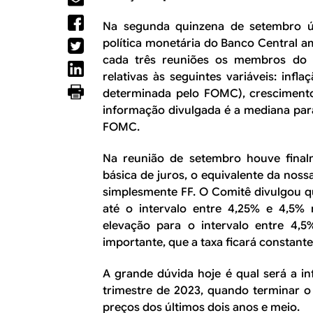
R
a
l
Na segunda quinzena de setembro ú
E
política monetária do Banco Central 
cada três reuniões os membros do 
relativas às seguintes variáveis: infl
determinada pelo FOMC), cresciment
informação divulgada é a mediana par
FOMC.
Na reunião de setembro houve finalm
básica de juros, o equivalente da noss
simplesmente FF. O Comitê divulgou que
até o intervalo entre 4,25% e 4,5%
elevação para o intervalo entre 4,5
importante, que a taxa ficará constante
A grande dúvida hoje é qual será a in
trimestre de 2023, quando terminar 
preços dos últimos dois anos e meio.