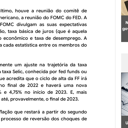
ltimo, houve a reunião do comitê de
americano, a reunião do FOMC do FED. A
N
FOMC divulgam as suas expectativas
go
ação, taxa básica de juros (que é aquela
o econômico e taxa de desemprego. A
a cada estatística entre os membros do
ente um ajuste na trajetória da taxa
a taxa Selic, conhecida por
fed funds
ou
 acredita que o ciclo de alta da FF irá
 no final de 2022 e haverá uma nova
% e 4,75% no início de 2023. E, mais
 até, provavelmente, o final de 2023.
flação que restará a partir do segundo
o processo de reversão dos choques de
U