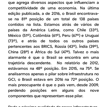
B
d
que agrega diversos aspectos que influenciam a
e
competitividade de uma economia. Na última
R
edição publicada, a de 2016, o Brasil encontrava-
b
se na 81ª posição de um total de 138 países
E
contidos na lista. Estamos atrás de vários de
u
países da América Latina, como Chile (33º),
s
México (51º), Colômbia (61º), Peru (67º) e Uruguai
(73º), e atrás de todos os outros países
c
pertencentes aos BRICS, Rússia (43º), Índia (39º),
a
China (28ª) e África do Sul (47ª). Talvez o mais
alarmante é que o Brasil se encontra em uma
trajetória descendente. No relatório de 2012,
estávamos na 48º posição. Em 2015, na 75ª. Se
analisarmos apenas o pilar sobre infraestrutura no
GCI, o Brasil estava em 2016 na 72ª posição. O
mais preocupante é que o país vem, desde 2009,
perdendo posições em alguns dos nove
componentes que representam esse pilar.