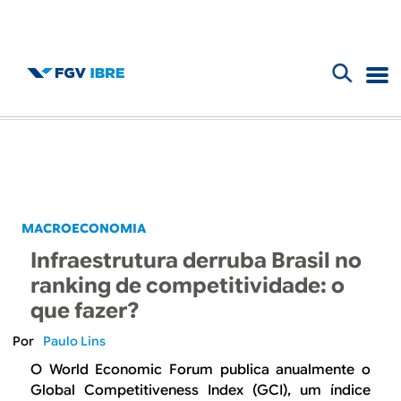
F
B
o
l
r
m
o
u
g
MACROECONOMIA
l
Infraestrutura derruba Brasil no
d
á
ranking de competitividade: o
r
que fazer?
o
i
Paulo Lins
I
o
O World Economic Forum publica anualmente o
Global Competitiveness Index (GCI), um índice