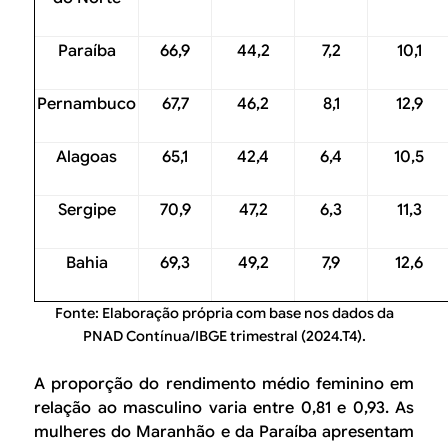
Paraíba
66,9
44,2
7,2
10,1
Pernambuco
67,7
46,2
8,1
12,9
Alagoas
65,1
42,4
6,4
10,5
Sergipe
70,9
47,2
6,3
11,3
Bahia
69,3
49,2
7,9
12,6
Fonte: Elaboração própria com base nos dados da
PNAD Contínua/IBGE trimestral (2024.T4).
A proporção do rendimento médio feminino em
relação ao masculino varia entre 0,81 e 0,93. As
mulheres do Maranhão e da Paraíba apresentam