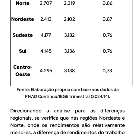
Norte
2.707
2.319
0,86
Nordeste
2.413
2.102
0,87
Sudeste
4.177
3.182
0,76
Sul
4.145
3.136
0,76
Centro-
4.295
3.138
0,73
Oeste
Fonte: Elaboração própria com base nos dados da
PNAD Contínua/IBGE trimestral (2024.T4).
Direcionando a análise para as diferenças
regionais, se verifica que nas regiões Nordeste e
Norte, onde os rendimentos são relativamente
menores, a diferença de rendimentos do trabalho