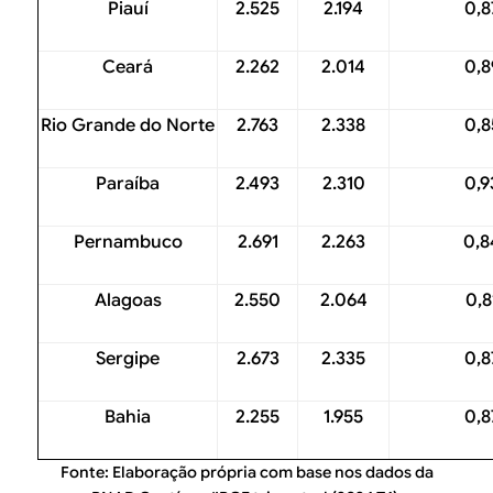
Piauí
2.525
2.194
0,8
Ceará
2.262
2.014
0,8
Rio Grande do Norte
2.763
2.338
0,8
Paraíba
2.493
2.310
0,9
Pernambuco
2.691
2.263
0,8
Alagoas
2.550
2.064
0,8
Sergipe
2.673
2.335
0,8
Bahia
2.255
1.955
0,8
Fonte: Elaboração própria com base nos dados da