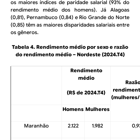
os maiores índices de paridade salarial (93% do
rendimento médio dos homens). Já Alagoas
(0,81), Pernambuco (0,84) e Rio Grande do Norte
(0,85) têm as maiores disparidades salariais entre
os gêneros.
Tabela 4. Rendimento médio por sexo e razão
do rendimento médio – Nordeste (2024.T4)
Rendimento
médio
Razão
rendiment
(R$ de 2024.T4)
(mulheres
Homens
Mulheres
Maranhão
2.122
1.982
0,9