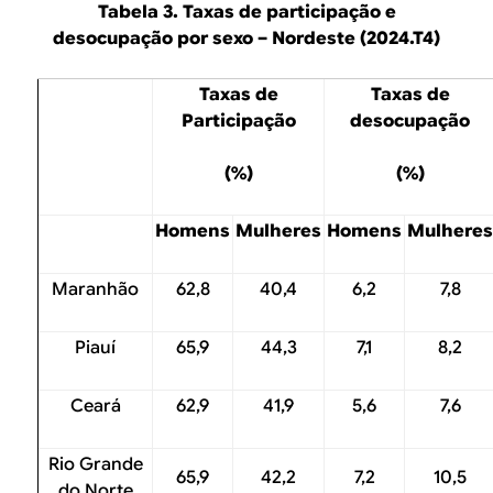
Tabela 3. Taxas de participação e
desocupação por sexo – Nordeste (2024.T4)
Taxas de
Taxas de
Participação
desocupação
(%)
(%)
Homens
Mulheres
Homens
Mulheres
Maranhão
62,8
40,4
6,2
7,8
Piauí
65,9
44,3
7,1
8,2
Ceará
62,9
41,9
5,6
7,6
Rio Grande
65,9
42,2
7,2
10,5
do Norte