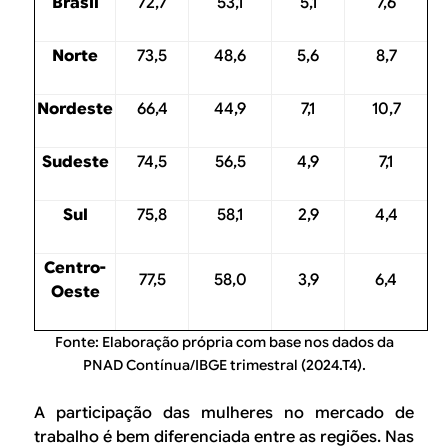
Brasil
72,7
53,1
5,1
7,6
Norte
73,5
48,6
5,6
8,7
Nordeste
66,4
44,9
7,1
10,7
Sudeste
74,5
56,5
4,9
7,1
Sul
75,8
58,1
2,9
4,4
Centro-
77,5
58,0
3,9
6,4
Oeste
Fonte: Elaboração própria com base nos dados da
PNAD Contínua/IBGE trimestral (2024.T4).
A participação das mulheres no mercado de
trabalho é bem diferenciada entre as regiões. Nas