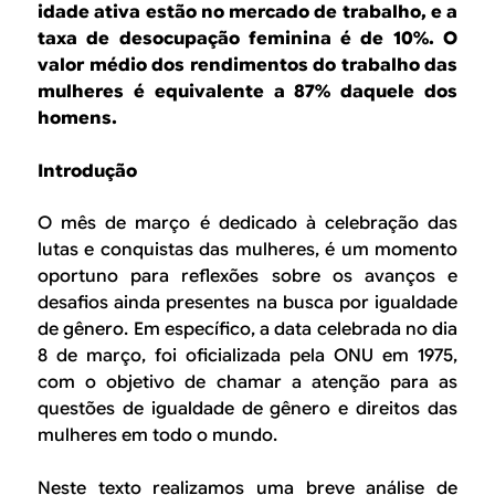
B
d
idade ativa estão no mercado de trabalho, e a
e
taxa de desocupação feminina é de 10%. O
R
valor médio dos rendimentos do trabalho das
b
mulheres é equivalente a 87% daquele dos
E
u
homens.
s
Introdução
c
O mês de março é dedicado à celebração das
a
lutas e conquistas das mulheres, é um momento
oportuno para reflexões sobre os avanços e
desafios ainda presentes na busca por igualdade
de gênero. Em específico, a data celebrada no dia
8 de março, foi oficializada pela ONU em 1975,
com o objetivo de chamar a atenção para as
questões de igualdade de gênero e direitos das
mulheres em todo o mundo.
Neste texto realizamos uma breve análise de