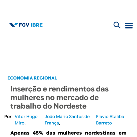
F
B
o
l
r
m
o
u
g
ECONOMIA REGIONAL
l
Inserção e rendimentos das
d
á
mulheres no mercado de
r
trabalho do Nordeste
o
i
Vitor Hugo
João Mário Santos de
Flávio Ataliba
I
Miro
França
Barreto
o
Apenas 45% das mulheres nordestinas em