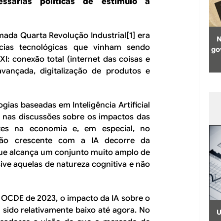
ssárias políticas de estímulo à
ada Quarta Revolução Industrial[1] era
N
cias tecnológicas que vinham sendo
go
I: conexão total (internet das coisas e
avançada, digitalização de produtos e
gias baseadas em Inteligência Artificial
l nas discussões sobre os impactos das
ntes na economia e, em especial, no
ção crescente com a IA decorre da
 que alcança um conjunto muito amplo de
sive aquelas de natureza cognitiva e não
 OCDE de 2023, o impacto da IA sobre o
sido relativamente baixo até agora. No
U