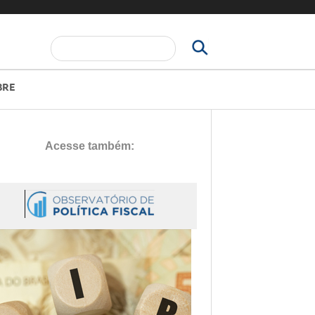
S
F
e
a
o
BRE
r
r
c
h
m
t
u
h
i
l
s
á
s
i
r
t
i
e
o
d
e