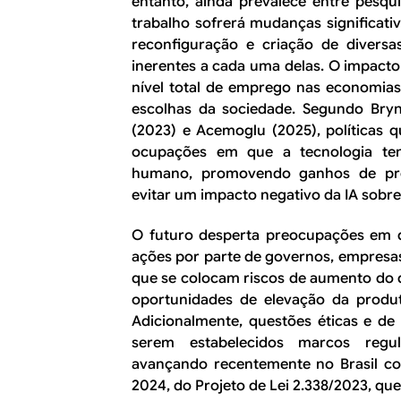
entanto, ainda prevalece entre pesq
trabalho sofrerá mudanças significati
reconfiguração e criação de divers
inerentes a cada uma delas. O impacto
nível total de emprego nas economia
escolhas da sociedade. Segundo Brynj
(2023) e Acemoglu (2025), políticas 
ocupações em que a tecnologia te
humano, promovendo ganhos de pro
evitar um impacto negativo da IA sobre
O futuro desperta preocupações em d
ações por parte de governos, empres
que se colocam riscos de aumento do
oportunidades de elevação da produ
Adicionalmente, questões éticas e de
serem estabelecidos marcos regu
avançando recentemente no Brasil co
2024, do Projeto de Lei 2.338/2023, que