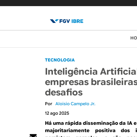
B
M
H
e
l
n
o
TECNOLOGIA
u
Inteligência Artifici
p
g
empresas brasileira
r
d
desafios
i
o
n
Aloisio Campelo Jr.
c
I
12 ago 2025
i
Há uma rápida disseminação da IA e
B
p
majoritariamente positiva dos