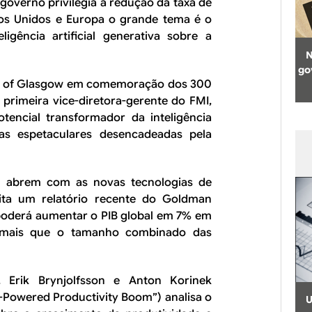
overno privilegia a redução da taxa de
ados Unidos e Europa o grande tema é o
ligência artificial generativa sobre a
N
go
ty of Glasgow em comemoração dos 300
primeira vice-diretora-gerente do FMI,
tencial transformador da inteligência
ças espetaculares desencadeadas pela
 se abrem com as novas tecnologias de
h cita um relatório recente do Goldman
 poderá aumentar o PIB global em 7% em
 mais que o tamanho combinado das
, Erik Brynjolfsson e Anton Korinek
I-Powered Productivity Boom”) analisa o
U