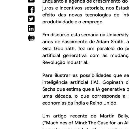
R
Enquanto a agenda de crescimento do g
a
juros e incentivos setoriais, nos Est
l
E
efeito das novas tecnologias de inte
produtividade e o emprego.
Em discurso esta semana na Universi
anos de nascimento de Adam Smith, a 
Gita Gopinath, fez um paralelo do po
artificial generativa com as mudan
Revolução Industrial.
Para ilustrar as possibilidades que
inteligência artificial (IA), Gopinat
Sachs que estima que a IA generativa
uma década, o que corresponde a
economias da Índia e Reino Unido.
Um artigo recente de Martin Baily
(“Machines of Mind: The Case for an A