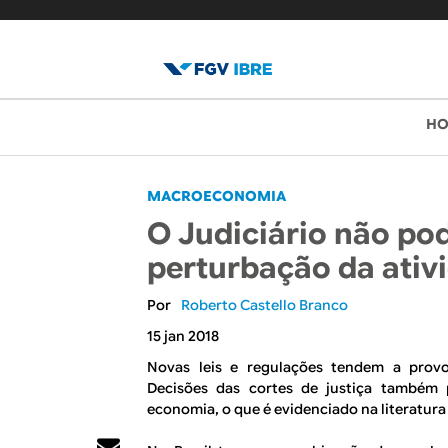
B
M
H
e
l
n
o
MACROECONOMIA
u
O Judiciário não pod
p
g
perturbação da ati
r
d
i
Roberto Castello Branco
o
n
15 jan 2018
c
I
Novas leis e regulações tendem a provo
Decisões das cortes de justiça também 
i
B
economia, o que é evidenciado na literatura
p