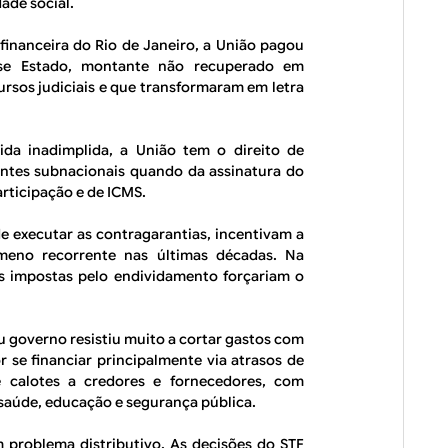
ade social.
financeira do Rio de Janeiro, a União pagou
sse Estado, montante não recuperado em
rsos judiciais e que transformaram em letra
ida inadimplida, a União tem o direito de
entes subnacionais quando da assinatura do
articipação e de ICMS.
e executar as contragarantias, incentivam a
nômeno recorrente nas últimas décadas. Na
es impostas pelo endividamento forçariam o
eu governo resistiu muito a cortar gastos com
r se financiar principalmente via atrasos de
e calotes a credores e fornecedores, com
 saúde, educação e segurança pública.
 problema distributivo. As decisões do STF