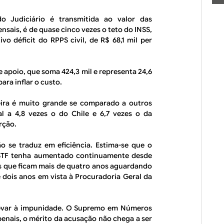
 Judiciário é transmitida ao valor das
nsais, é de quase cinco vezes o teto do INSS,
vo déficit do RPPS civil, de R$ 68,1 mil per
 apoio, que soma 424,3 mil e representa 24,6
ra inflar o custo.
eira é muito grande se comparado a outros
al a 4,8 vezes o do Chile e 6,7 vezes o da
orção.
o se traduz em eficiência. Estima-se que o
 STF tenha aumentado continuamente desde
os que ficam mais de quatro anos aguardando
e dois anos em vista à Procuradoria Geral da
levar à impunidade. O
Supremo em Números
penais, o mérito da acusação não chega a ser