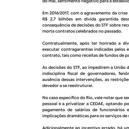
do mal, sentimento negativo para a estabilid
Em 2016/2017, com o agravamento da crise 
R$ 2,7 bilhões em dívida garantida de
consequência de decisões do STF sobre recu
morta contratos celebrados no passado.
Contratualmente, após ter honrado a dív
executar contragarantias indicadas pelos 
contrato, tais como receitas de fundos de p
As decisões do STF, ao impedirem a União d
indisciplina fiscal de governadores, fe
ausência dessas intervenções, as restriçõ
devedor a se reestruturar.
No caso específico do Rio, vale notar que s
pessoal e a privatizar a CEDAE, optando po
pagamento de salários de funcionários 
implicações dramáticas para os serviços de
Adicionalmente ao incentivo errado, há um