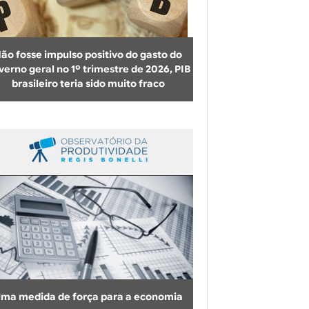
b
u
s
ão fosse impulso positivo do gasto do
c
verno geral no 1º trimestre de 2026, PIB
brasileiro teria sido muito fraco
a
ma medida de força para a economia