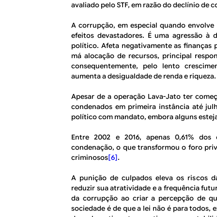
avaliado pelo STF, em razão do declínio de 
A corrupção, em especial quando envolve 
efeitos devastadores. É uma agressão à 
político. Afeta negativamente as finanças 
má alocação de recursos, principal respon
consequentemente, pelo lento crescime
aumenta a desigualdade de renda e riqueza.
Apesar de a operação Lava-Jato ter começ
condenados em primeira instância até jul
político com mandato, embora alguns estej
Entre 2002 e 2016, apenas 0,61% dos 
condenação, o que transformou o foro priv
criminosos
[6]
.
A punição de culpados eleva os riscos d
reduzir sua atratividade e a frequência fut
da corrupção ao criar a percepção de 
sociedade é de que a lei não é para todos,