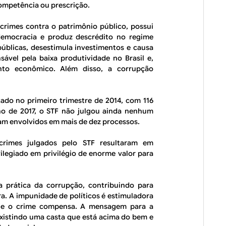
competência ou prescrição.
crimes contra o patrimônio público, possui
democracia e produz descrédito no regime
públicas, desestimula investimentos e causa
sável pela baixa produtividade no Brasil e,
nto econômico. Além disso, a corrupção
ado no primeiro trimestre de 2014, com 116
ho de 2017, o STF não julgou ainda nenhum
am envolvidos em mais de dez processos.
crimes julgados pelo STF resultaram em
ilegiado em privilégio de enorme valor para
a prática da corrupção, contribuindo para
ura. A impunidade de políticos é estimuladora
que o crime compensa. A mensagem para a
 existindo uma casta que está acima do bem e