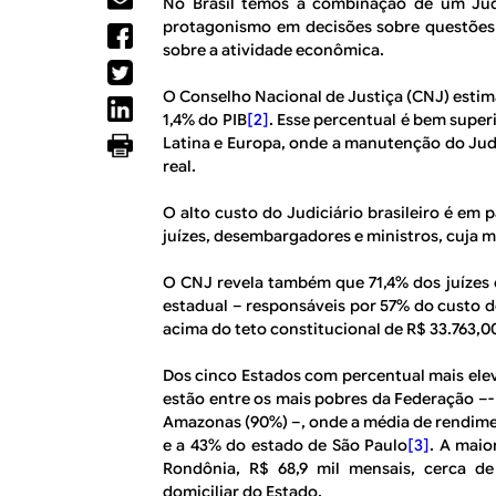
R
No Brasil temos a combinação de um Judi
a
protagonismo em decisões sobre questões 
l
E
sobre a atividade econômica.
O Conselho Nacional de Justiça (CNJ) estima
1,4% do PIB
[2]
. Esse percentual é bem super
Latina e Europa, onde a manutenção do Jud
real.
O alto custo do Judiciário brasileiro é em
juízes, desembargadores e ministros, cuja mé
O CNJ revela também que 71,4% dos juízes 
estadual – responsáveis por 57% do custo 
acima do teto constitucional de R$ 33.763,0
Dos cinco Estados com percentual mais ele
estão entre os mais pobres da Federação –-
Amazonas (90%) –, onde a média de rendimen
e a 43% do estado de São Paulo
[3]
. A maio
Rondônia, R$ 68,9 mil mensais, cerca d
domiciliar do Estado.