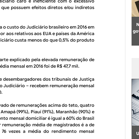
ciário caro e ineficiente com o excessivo
que possuem efeitos diretos e/ou indiretos
N
 o custo do Judiciário brasileiro em 2016 em
go
ior aos relativos aos EUA e países da América
iciário custa menos do que 0,5% do produto
 parte explicado pela elevada remuneração de
dia mensal em 2016 foi de R$ 47,7 mil.
e desembargadores dos tribunais de Justiça
do Judiciário – recebem remuneração mensal
0.
vado de remunerações acima do teto, quatro
 Amapá (99%), Piauí (91%), Maranhão (90%) e
to mensal domiciliar é igual a 60% do Brasil
r remuneração média de magistrados é a de
e 76 vezes a média do rendimento mensal
U