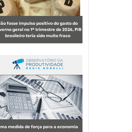
b
u
s
ão fosse impulso positivo do gasto do
c
verno geral no 1º trimestre de 2026, PIB
brasileiro teria sido muito fraco
a
ma medida de força para a economia