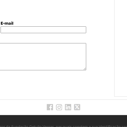
E-mail
os da Fundação Getulio Vargas, nas quais constem a sua identificação com