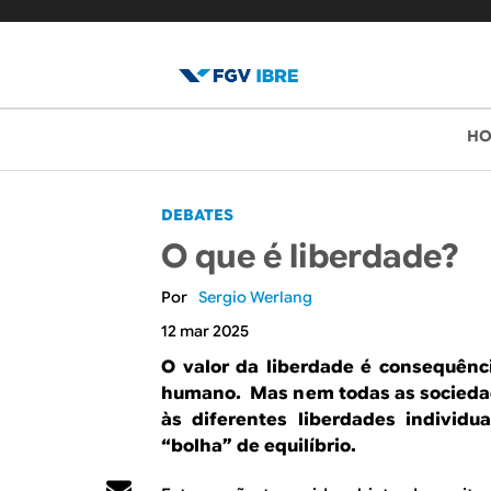
B
M
H
e
l
n
o
DEBATES
u
O que é liberdade?
p
g
r
Sergio Werlang
d
i
12 mar 2025
o
n
O valor da liberdade é consequênc
humano. Mas nem todas as sociedad
c
I
às diferentes liberdades indivi
i
B
“bolha” de equilíbrio.
p