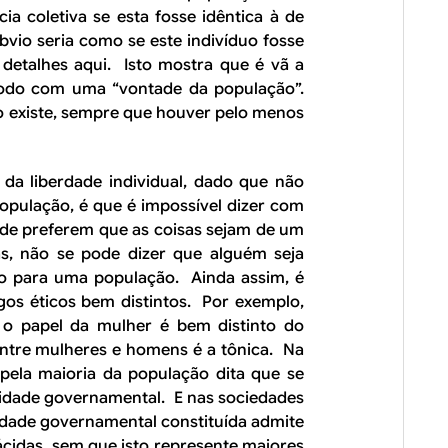
a coletiva se esta fosse idêntica à de
bvio seria como se este indivíduo fosse
detalhes aqui. Isto mostra que é vã a
 todo com uma “vontade da população”.
ão existe, sempre que houver pelo menos
da liberdade individual, dado que não
opulação, é que é impossível dizer com
ade preferem que as coisas sejam de um
as, não se pode dizer que alguém seja
do para uma população. Ainda assim, é
gos éticos bem distintos. Por exemplo,
 o papel da mulher é bem distinto do
ntre mulheres e homens é a tônica. Na
 pela maioria da população dita que se
ridade governamental. E nas sociedades
ridade governamental constituída admite
 ácidas, sem que isto represente maiores