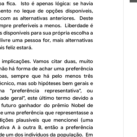
a fica. Isto é apenas lógica: se havia
nto no leque de opções disponíveis,
com as alternativas anteriores. Deste
mpre preferíveis a menos. Liberdade é
s disponíveis para sua própria escolha a
ivre uma pessoa for, mais alternativas
s feliz estará.
 implicações. Vamos citar duas, muito
 não há forma de achar uma preferência
ssoas, sempre que há pelo menos três
écnico, mas sob hipóteses bem gerais e
a “preferência representativa”, ou
tade geral”, este último termo devido a
 futuro ganhador do prêmio Nobel de
e uma preferência que representasse a
dições plausíveis que mencionei (uma
tiva A à outra B, então a preferência
a de um dos indivíduos da população. Em