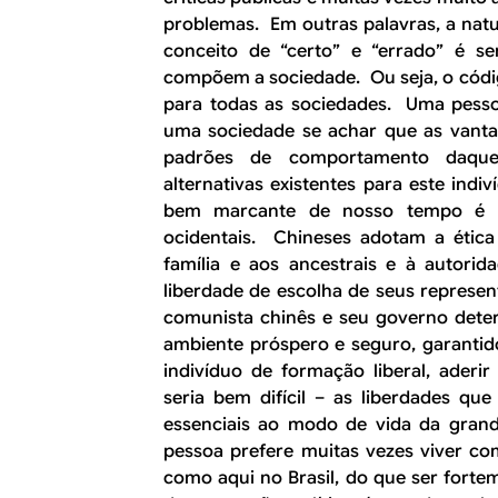
problemas. Em outras palavras, a na
conceito de “certo” e “errado” é s
compõem a sociedade. Ou seja, o códi
para todas as sociedades. Uma pesso
uma sociedade se achar que as vant
padrões de comportamento daque
alternativas existentes para este in
bem marcante de nosso tempo é o
ocidentais. Chineses adotam a ética 
família e aos ancestrais e à autori
liberdade de escolha de seus represe
comunista chinês e seu governo det
ambiente próspero e seguro, garantid
indivíduo de formação liberal, aderi
seria bem difícil – as liberdades qu
essenciais ao modo de vida da grand
pessoa prefere muitas vezes viver co
como aqui no Brasil, do que ser forte