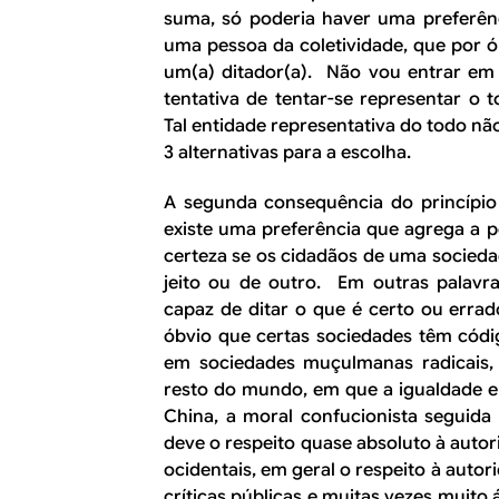
suma, só poderia haver uma preferênci
uma pessoa da coletividade, que por ó
um(a) ditador(a). Não vou entrar em 
tentativa de tentar-se representar o
Tal entidade representativa do todo n
3 alternativas para a escolha.
A segunda consequência do princípio 
existe uma preferência que agrega a p
certeza se os cidadãos de uma socied
jeito ou de outro. Em outras palavr
capaz de ditar o que é certo ou erra
óbvio que certas sociedades têm códi
em sociedades muçulmanas radicais,
resto do mundo, em que a igualdade e
China, a moral confucionista seguida
deve o respeito quase absoluto à auto
ocidentais, em geral o respeito à auto
críticas públicas e muitas vezes muito