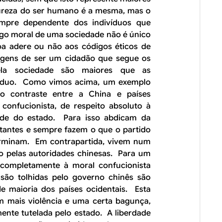
tureza do ser humano é a mesma, mas o
empre dependente dos indivíduos que
go moral de uma sociedade não é único
a adere ou não aos códigos éticos de
agens de ser um cidadão que segue os
la sociedade são maiores que as
divíduo. Como vimos acima, um exemplo
 contraste entre a China e países
confucionista, de respeito absoluto à
dade do estado. Para isso abdicam da
ntantes e sempre fazem o que o partido
erminam. Em contrapartida, vivem num
o pelas autoridades chinesas. Para um
r completamente à moral confucionista
e são tolhidas pelo governo chinês são
e maioria dos países ocidentais. Esta
m mais violência e uma certa bagunça,
mente tutelada pelo estado. A liberdade