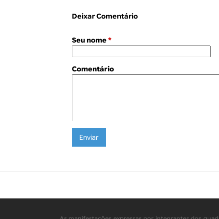
Deixar Comentário
Seu nome
*
Comentário
As manifestações expressas por integrantes dos quadr