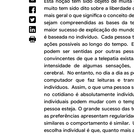
R
Esta noção tem sido objeto de muita
a
muito tem sido dito sobre a liberdade
l
E
mais geral o que significa o conceito de
sejam compreendidas as bases da te
maior sucesso de explicação do mundo
é baseada no indivíduo. Cada pessoa t
ações possíveis ao longo do tempo. Es
podem ser sentidas por outras pes
convincentes de que a telepatia exis
intensidade de algumas sensações
cerebral. No entanto, no dia a dia a
computador que faz leituras e tra
indivíduos. Assim, o que uma pessoa 
no cotidiano é absolutamente individu
individuais podem mudar com o temp
pessoa esteja. O grande sucesso das
as preferências apresentam regularida
similares o comportamento é similar.
escolha individual é que, quanto mais 