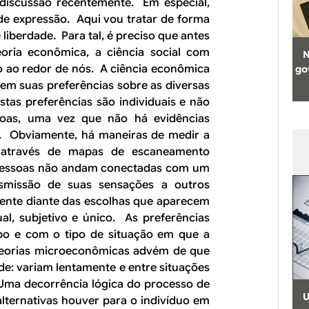
 discussão recentemente. Em especial,
 de expressão. Aqui vou tratar de forma
 liberdade. Para tal, é preciso que antes
oria econômica, a ciência social com
N
 ao redor de nós. A ciência econômica
go
em suas preferências sobre as diversas
tas preferências são individuais e não
soas, uma vez que não há evidências
ta. Obviamente, há maneiras de medir a
, através de mapas de escaneamento
s pessoas não andam conectadas com um
nsmissão de suas sensações a outros
sente diante das escolhas que aparecem
al, subjetivo e único. As preferências
o e com o tipo de situação em que a
 teorias microeconômicas advém de que
de: variam lentamente e entre situações
 Uma decorrência lógica do processo de
U
alternativas houver para o indivíduo em