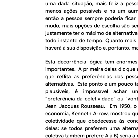
uma dada situação, mais feliz a pesso
menos ações possíveis e há um aume
então a pessoa sempre poderia ficar 
modo, mais opções de escolha são se
justamente ter o máximo de alternativa
todo instante de tempo. Quanto mais l
haverá à sua disposição e, portanto, mai
Esta decorrência lógica tem enormes
importantes. A primeira delas diz que
que reflita as preferências das pe
alternativas. Este ponto é um pouco t
plausíveis, é impossível achar um
“preferência da coletividade” ou “von
Jean Jacques Rousseau. Em 1950, o
economia, Kenneth Arrow, mostrou qu
coletividade que obedecesse às con
delas: se todos preferem uma alterna
coletiva também prefere A à B) seria 