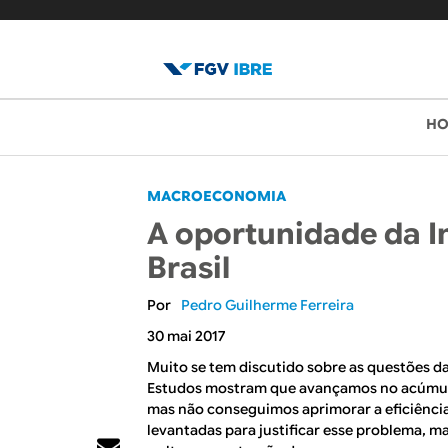
B
M
H
e
l
n
o
MACROECONOMIA
u
A oportunidade da In
p
g
Brasil
r
d
i
Pedro Guilherme Ferreira
o
n
30 mai 2017
c
I
Muito se tem discutido sobre as questões da
Estudos mostram que avançamos no acúmulo
i
B
mas não conseguimos aprimorar a eficiência
p
levantadas para justificar esse problema, m