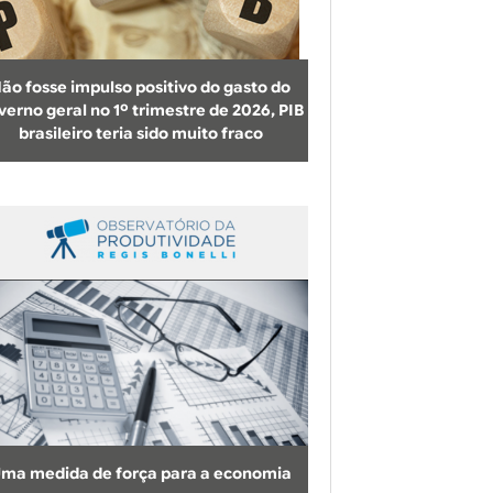
b
u
s
ão fosse impulso positivo do gasto do
c
verno geral no 1º trimestre de 2026, PIB
brasileiro teria sido muito fraco
a
ma medida de força para a economia