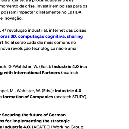
 momento de crise, investir em bolsas para os
so possam impactar diretamente no EBTIDA
de inovação.
, 4ª revolução industrial, internet das coisas
oras 3D
,
computação cognitiva
,
sharing
artificial serão cada dia mais comuns no
a nova revolução tecnológica não é uma
uh, G./Wahlster, W. (Eds.):
Industrie 4.0 in a
g with International Partners
(acatech
pel, M., Wahlster, W. (Eds.):
Industrie 4.0
ansformation of Companies
(acatech STUDY),
):
Securing the future of German
s for implementing the strategic
e Industrie 4.0.
(ACATECH Working Group.