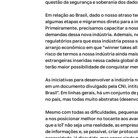
questão da segurança e soberania dos dado
Em relação ao Brasil, dado o nosso atraso t
algumas etapas e migrarmos direto para a in
Primeiramente, precisamos capacitar a nossa
demandas dessa nova indústria. Ademais, 
regulatórios para que essa indústria possa 
arranjo econômico em que “winner takes all
risco de termos a nossa indústria ainda mai
estrangeiras inseridas nessa cadeia global 
terão maior possibilidade de conquistar me
As iniciativas para desenvolver a indústria 
em um documento divulgado pela CNI, intitul
Brasil”. Em linhas gerais, há um conjunto de
no país, mas todas muito abstratas (desenvo
Mesmo com todas as dificuldades, pequenas 
a nos posicionar melhor no tocante aos ava
que a IoT não seja uma realidade, as empr
de informações e, se possível, criar protoc
necessidade, já discutida, mas agora ainda 