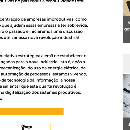
utivas no país reduz a produtividade total
concentração de empresas improdutivas, como
N
o que ajudam essas empresas a ter sobrevida.
go
ara o passado e iniciaremos uma discussão
 utilizar essa nova revolução industrial
iniciativa estratégica alemã de estabelecer o
çadas para a nova indústria. Isto é, após a
ecanização, do uso da energia elétrica, da
a automação de processos, estamos vivendo,
 da tecnologia da informação, a nossa
e salientar que esta quarta revolução é
na digitalização dos sistemas produtivos,
o.
U