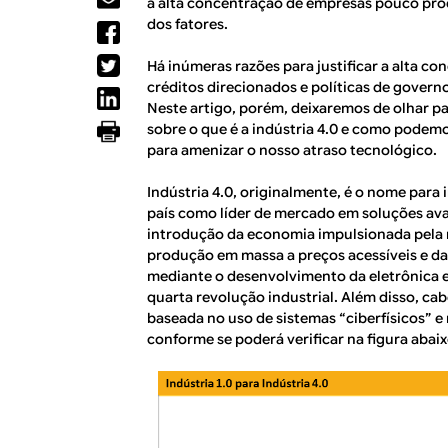
R
a alta concentração de empresas pouco prod
a
dos fatores.
l
E
Há inúmeras razões para justificar a alta 
créditos direcionados e políticas de govern
Neste artigo, porém, deixaremos de olhar p
sobre o que é a indústria 4.0 e como podemos
para amenizar o nosso atraso tecnológico.
Indústria 4.0, originalmente, é o nome para 
país como líder de mercado em soluções avan
introdução da economia impulsionada pela m
produção em massa a preços acessíveis e d
mediante o desenvolvimento da eletrônica e
quarta revolução industrial. Além disso, cab
baseada no uso de sistemas “ciberfísicos” e 
conforme se poderá verificar na figura abaix