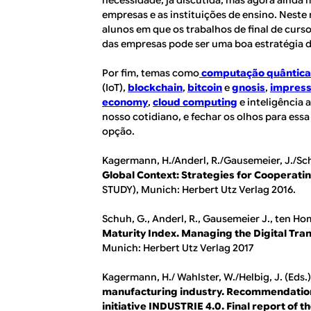
empresas e as instituições de ensino. Neste
alunos em que os trabalhos de final de cur
das empresas pode ser uma boa estratégia 
Por fim, temas como
computação quântica
(IoT),
blockchain
,
bitcoin
e
gnosis
,
impress
economy
,
cloud computing
e inteligência 
nosso cotidiano, e fechar os olhos para ess
opção.
Kagermann, H./Anderl, R./Gausemeier, J./Sch
Global Context: Strategies for Cooperatin
STUDY), Munich: Herbert Utz Verlag 2016.
Schuh, G., Anderl, R., Gausemeier J., ten Hom
Maturity Index. Managing the Digital Tr
Munich: Herbert Utz Verlag 2017
Kagermann, H./ Wahlster, W./Helbig, J. (Eds.
manufacturing industry. Recommendation
initiative INDUSTRIE 4.0. Final report of th