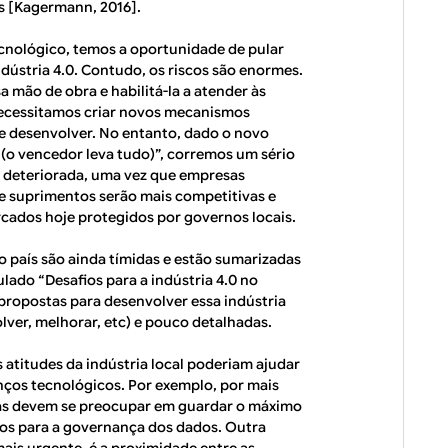
s [Kagermann, 2016].
ecnológico, temos a oportunidade de pular
dústria 4.0. Contudo, os riscos são enormes.
 mão de obra e habilitá-la a atender às
necessitamos criar novos mecanismos
se desenvolver. No entanto, dado o novo
 (o vencedor leva tudo)”, corremos um sério
s deteriorada, uma vez que empresas
de suprimentos serão mais competitivas e
rcados hoje protegidos por governos locais.
no país são ainda tímidas e estão sumarizadas
ado “Desafios para a indústria 4.0 no
 propostas para desenvolver essa indústria
lver, melhorar, etc) e pouco detalhadas.
atitudes da indústria local poderiam ajudar
nços tecnológicos. Por exemplo, por mais
esas devem se preocupar em guardar o máximo
olos para a governança dos dados. Outra
mais urgente, é a proximidade entre as