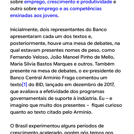
B
d
sobre
emprego, crescimento e produtividade
e
outro sobre
emprego e as competências
e
R
ensinadas aos jovens
.
b
E
Inicialmente, dois representantes do Banco
u
apresentaram cada um dos textos e,
s
posteriormente, houve uma mesa de debates, na
qual estavam presentes nomes de peso, como
c
Fernando Veloso, João Manoel Pinho de Mello,
a
Maria Silvia Bastos Marques e outros. Também
presente na mesa de debates, o ex-presidente do
Banco Central Armínio Fraga comentou um
texto
[1]
do BID, lançado em dezembro de 2017,
que avaliava a efetividade dos programas
governamentais de suporte à indústria. Eu – e
imagino que muito dos presentes – fiquei curioso
quanto ao texto citado pelo Armínio.
O Brasil experimentou alguns períodos de
crescimento acelerado, porém nós temos nos