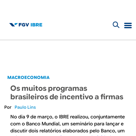
F
B
o
l
r
m
o
u
g
MACROECONOMIA
l
Os muitos programas
d
á
brasileiros de incentivo a firmas
r
o
Paulo Lins
i
No dia 9 de março, o IBRE realizou, conjuntamente
I
com o Banco Mundial, um seminário para lançar e
o
discutir dois relatórios elaborados pelo Banco, um