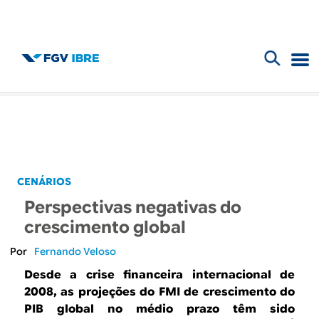
F
B
o
l
r
m
o
u
g
CENÁRIOS
l
Perspectivas negativas do
d
á
crescimento global
r
o
Fernando Veloso
i
Desde a crise financeira internacional de
I
2008, as projeções do FMI de crescimento do
o
PIB global no médio prazo têm sido