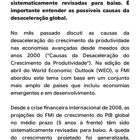
B
d
sistematicamente revisadas para baixo. É
e
importante entender as possíveis causas da
R
desaceleração global.
b
E
u
No mês passado discuti as causas da
desaceleração do crescimento da produtividade
s
nas economias avançadas desde meados dos
c
anos 2000 (“Causas da Desaceleração do
Crescimento da Produtividade”). Na edição de
a
abril do
World Economic Outlook
(WEO), o FMI
abordou este tema com base em um conjunto
mais amplo de países que incluiu economias
emergentes e em desenvolvimento.
Desde a crise financeira internacional de 2008, as
projeções do FMI de crescimento do PIB global
no médio prazo (5 anos à frente) têm sido
sistematicamente revisadas para baixo. A queda
do crescimento projetado foi generalizada,